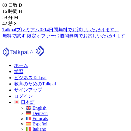
00
日数
D
16
時間
H
59
分
M
41
秒
S
Talkpalプレミアムを14日間無料でお試しいただけます。
無料で試す
限定オファー:
2週間無料でお試しいただけます
ホーム
学習
ビジネスTalkpal
教育のためのTalkpal
サインアップ
ログイン
日本語
English
Deutsch
Français
Español
Italiano