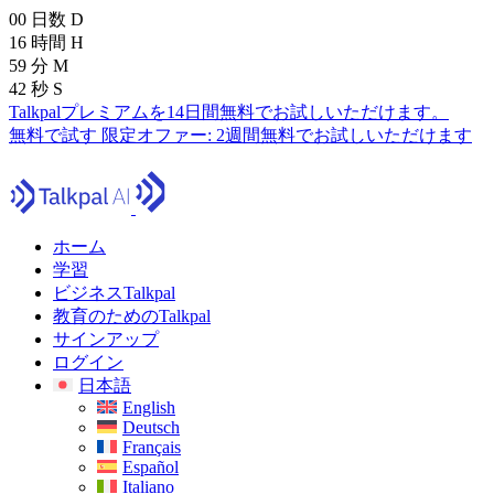
00
日数
D
16
時間
H
59
分
M
40
秒
S
Talkpalプレミアムを14日間無料でお試しいただけます。
無料で試す
限定オファー:
2週間無料でお試しいただけます
ホーム
学習
ビジネスTalkpal
教育のためのTalkpal
サインアップ
ログイン
日本語
English
Deutsch
Français
Español
Italiano