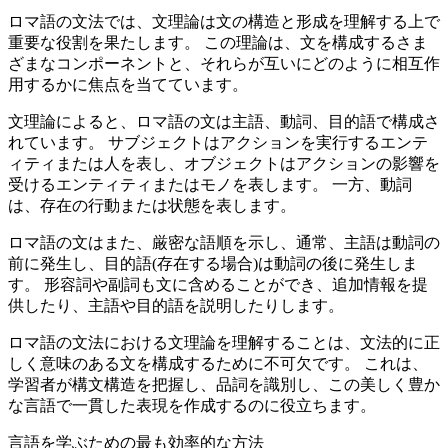
ロマ語の文法では、文理論は文の構造と形成を理解する上で
重要な役割を果たします。 この理論は、文を構成するさま
ざまなコンポーネントと、それらが互いにどのように相互作
用するかに焦点を当てています。
文理論によると、ロマ語の文は主語、動詞、目的語で構成さ
れています。 サブジェクトはアクションを実行するエンテ
ィティまたは人を表し、オブジェクトはアクションの影響を
受けるエンティティまたはモノを表します。 一方、動詞
は、存在の行動または状態を表します。
ロマ語の文はまた、厳密な語順を示し、通常、主語は動詞の
前に発生し、目的語(存在する場合)は動詞の後に発生しま
す。 形容詞や副詞も文に含めることができ、追加情報を提
供したり、主語や目的語を説明したりします。
ロマ語の文法における文理論を理解することは、文法的に正
しく意味のある文を構成するために不可欠です。 これは、
学習者が構文構造を把握し、品詞を識別し、この美しく豊か
な言語で一貫した表現を作成するのに役立ちます。
言語を学ぶための最も効率的な方法