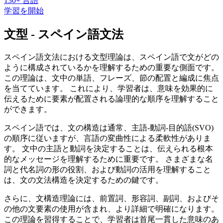
130+ 言語
学習を開始
文型 - スペイン語文法
スペイン語文法における文型理論は、スペイン語で文がどの
ように構成されているかを理解するための重要な側面です。
この理論は、文中の単語、フレーズ、節の配置と編成に焦点
を当てています。 これにより、学習者は、意味を効果的に
伝えるために要素が配置される論理的な順序を理解すること
ができます。
スペイン語では、文の構造は通常、主語-動詞-目的語(SVO)
の順序に従いますが、言語の変曲性による柔軟性がありま
す。 文中の主語と動詞を決定することは、伝えられる根本
的なメッセージを理解するために重要です。 さまざまな名
詞と代名詞の形の役割、および動詞の活用を理解すること
は、文の文法構造を決定するための鍵です。
さらに、文構造理論には、前置詞、形容詞、副詞、およびそ
の他の文要素の使用が含まれ、より詳細で明確になります。
この理論を習得することで、学習者は首尾一貫した意味のあ