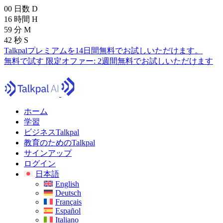
00
日数
D
16
時間
H
59
分
M
40
秒
S
Talkpalプレミアムを14日間無料でお試しいただけます。
無料で試す
限定オファー:
2週間無料でお試しいただけます
ホーム
学習
ビジネスTalkpal
教育のためのTalkpal
サインアップ
ログイン
日本語
English
Deutsch
Français
Español
Italiano