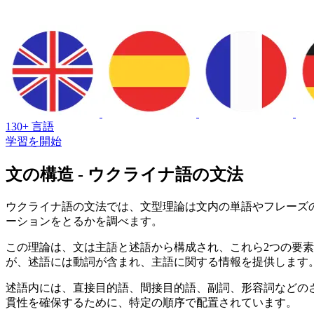
130+ 言語
学習を開始
文の構造 - ウクライナ語の文法
ウクライナ語の文法では、文型理論は文内の単語やフレーズ
ーションをとるかを調べます。
この理論は、文は主語と述語から構成され、これら2つの要
が、述語には動詞が含まれ、主語に関する情報を提供します
述語内には、直接目的語、間接目的語、副詞、形容詞などの
貫性を確保するために、特定の順序で配置されています。