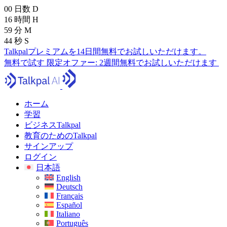
00
日数
D
16
時間
H
59
分
M
43
秒
S
Talkpalプレミアムを14日間無料でお試しいただけます。
無料で試す
限定オファー:
2週間無料でお試しいただけます
ホーム
学習
ビジネスTalkpal
教育のためのTalkpal
サインアップ
ログイン
日本語
English
Deutsch
Français
Español
Italiano
Português