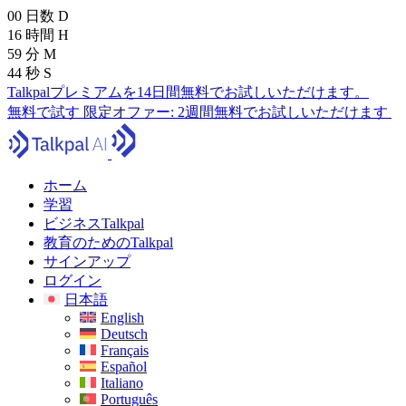
00
日数
D
16
時間
H
59
分
M
42
秒
S
Talkpalプレミアムを14日間無料でお試しいただけます。
無料で試す
限定オファー:
2週間無料でお試しいただけます
ホーム
学習
ビジネスTalkpal
教育のためのTalkpal
サインアップ
ログイン
日本語
English
Deutsch
Français
Español
Italiano
Português