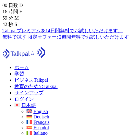
00
日数
D
16
時間
H
59
分
M
41
秒
S
Talkpalプレミアムを14日間無料でお試しいただけます。
無料で試す
限定オファー:
2週間無料でお試しいただけます
ホーム
学習
ビジネスTalkpal
教育のためのTalkpal
サインアップ
ログイン
日本語
English
Deutsch
Français
Español
Italiano