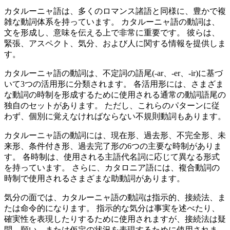
カタルーニャ語は、多くのロマンス諸語と同様に、豊かで複
雑な動詞体系を持っています。 カタルーニャ語の動詞は、
文を形成し、意味を伝える上で非常に重要です。 彼らは、
緊張、アスペクト、気分、および人に関する情報を提供しま
す。
カタルーニャ語の動詞は、不定詞の語尾(-ar、-er、-ir)に基づ
いて3つの活用形に分類されます。 各活用形には、さまざま
な動詞の時制を形成するために使用される通常の動詞語尾の
独自のセットがあります。 ただし、これらのパターンに従
わず、個別に覚えなければならない不規則動詞もあります。
カタルーニャ語の動詞には、現在形、過去形、不完全形、未
来形、条件付き形、過去完了形の6つの主要な時制がありま
す。 各時制は、使用される主語代名詞に応じて異なる形式
を持っています。 さらに、カタロニア語には、複合動詞の
時制で使用されるさまざまな助動詞があります。
気分の面では、カタルーニャ語の動詞は指示的、接続法、ま
たは命令的になります。 指示的な気分は事実を述べたり、
確実性を表現したりするために使用されますが、接続法は疑
問、願い、または仮定の状況を表現するために使用されま