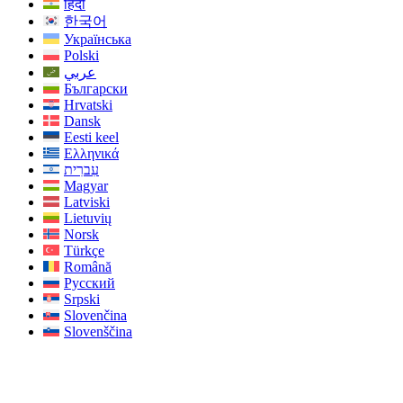
हिंदी
한국어
Українська
Polski
عربي
Български
Hrvatski
Dansk
Eesti keel
Ελληνικά
עִברִית
Magyar
Latviski
Lietuvių
Norsk
Türkçe
Română
Русский
Srpski
Slovenčina
Slovenščina