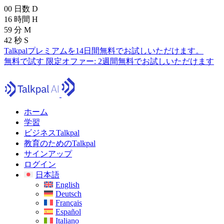
00
日数
D
16
時間
H
59
分
M
41
秒
S
Talkpalプレミアムを14日間無料でお試しいただけます。
無料で試す
限定オファー:
2週間無料でお試しいただけます
ホーム
学習
ビジネスTalkpal
教育のためのTalkpal
サインアップ
ログイン
日本語
English
Deutsch
Français
Español
Italiano