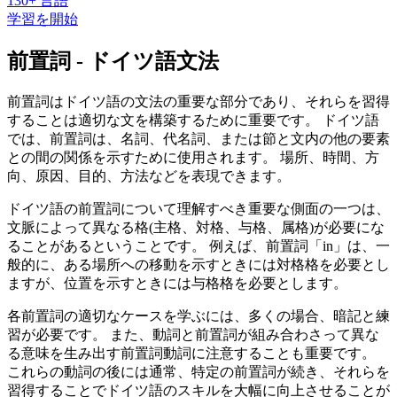
130+ 言語
学習を開始
前置詞 - ドイツ語文法
前置詞はドイツ語の文法の重要な部分であり、それらを習得
することは適切な文を構築するために重要です。 ドイツ語
では、前置詞は、名詞、代名詞、または節と文内の他の要素
との間の関係を示すために使用されます。 場所、時間、方
向、原因、目的、方法などを表現できます。
ドイツ語の前置詞について理解すべき重要な側面の一つは、
文脈によって異なる格(主格、対格、与格、属格)が必要にな
ることがあるということです。 例えば、前置詞「in」は、一
般的に、ある場所への移動を示すときには対格格を必要とし
ますが、位置を示すときには与格格を必要とします。
各前置詞の適切なケースを学ぶには、多くの場合、暗記と練
習が必要です。 また、動詞と前置詞が組み合わさって異な
る意味を生み出す前置詞動詞に注意することも重要です。
これらの動詞の後には通常、特定の前置詞が続き、それらを
習得することでドイツ語のスキルを大幅に向上させることが