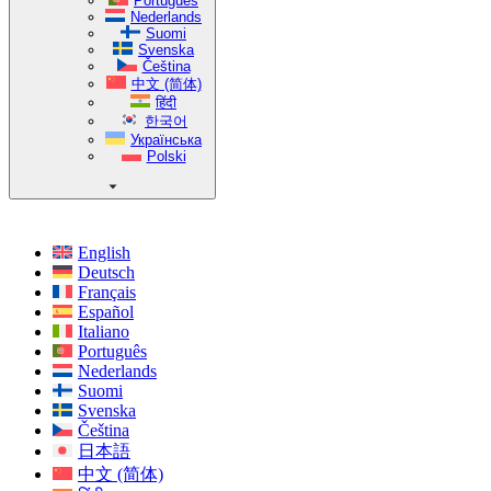
Português
Nederlands
Suomi
Svenska
Čeština
中文 (简体)
हिंदी
한국어
Українська
Polski
English
Deutsch
Français
Español
Italiano
Português
Nederlands
Suomi
Svenska
Čeština
日本語
中文 (简体)