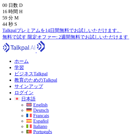
00
日数
D
16
時間
H
59
分
M
43
秒
S
Talkpalプレミアムを14日間無料でお試しいただけます。
無料で試す
限定オファー:
2週間無料でお試しいただけます
ホーム
学習
ビジネスTalkpal
教育のためのTalkpal
サインアップ
ログイン
日本語
English
Deutsch
Français
Español
Italiano
Português