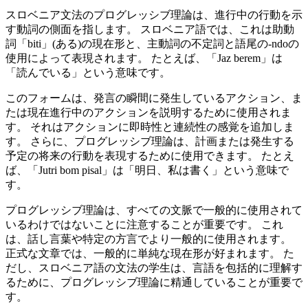
スロベニア文法のプログレッシブ理論は、進行中の行動を示
す動詞の側面を指します。 スロベニア語では、これは助動
詞「biti」(ある)の現在形と、主動詞の不定詞と語尾の-ndoの
使用によって表現されます。 たとえば、「Jaz berem」は
「読んでいる」という意味です。
このフォームは、発言の瞬間に発生しているアクション、ま
たは現在進行中のアクションを説明するために使用されま
す。 それはアクションに即時性と連続性の感覚を追加しま
す。 さらに、プログレッシブ理論は、計画または発生する
予定の将来の行動を表現するために使用できます。 たとえ
ば、「Jutri bom pisal」は「明日、私は書く」という意味で
す。
プログレッシブ理論は、すべての文脈で一般的に使用されて
いるわけではないことに注意することが重要です。 これ
は、話し言葉や特定の方言でより一般的に使用されます。
正式な文章では、一般的に単純な現在形が好まれます。 た
だし、スロベニア語の文法の学生は、言語を包括的に理解す
るために、プログレッシブ理論に精通していることが重要で
す。