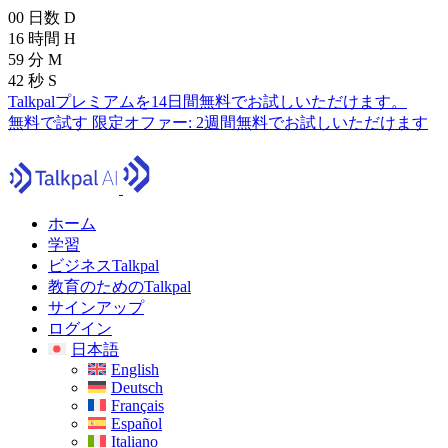
00
日数
D
16
時間
H
59
分
M
41
秒
S
Talkpalプレミアムを14日間無料でお試しいただけます。
無料で試す
限定オファー:
2週間無料でお試しいただけます
ホーム
学習
ビジネスTalkpal
教育のためのTalkpal
サインアップ
ログイン
日本語
English
Deutsch
Français
Español
Italiano