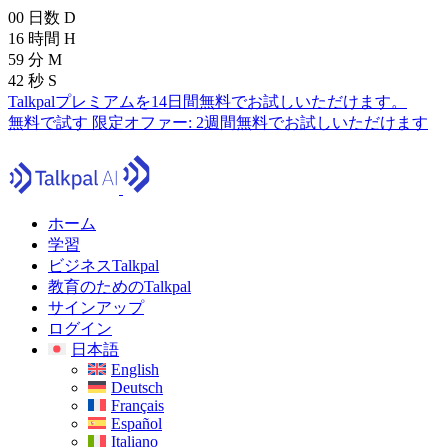
00
日数
D
16
時間
H
59
分
M
40
秒
S
Talkpalプレミアムを14日間無料でお試しいただけます。
無料で試す
限定オファー:
2週間無料でお試しいただけます
ホーム
学習
ビジネスTalkpal
教育のためのTalkpal
サインアップ
ログイン
日本語
English
Deutsch
Français
Español
Italiano