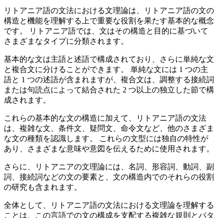
リトアニア語の文法における文理論は、リトアニア語の文の
構造と機能を理解する上で重要な役割を果たす基本的な概念
です。 リトアニア語では、文はその構造と目的に基づいて
さまざまなタイプに分類されます。
基本的な文は主語と述語で構成されており、さらに単純な文
と複合文に分けることができます。 単純な文には 1 つの主
語と 1 つの述語が含まれますが、複合文は、調整する接続詞
または句読点によって結合された 2 つ以上の独立した節で構
成されます。
これらの基本的な文の構造に加えて、リトアニア語の文法
は、複雑な文、条件文、疑問文、命令文など、他のさまざま
な文の種類を認識します。 これらの文型には独自の特性が
あり、さまざまな意味や意図を伝えるために使用されます。
さらに、リトアニアの文理論には、名詞、形容詞、動詞、副
詞、接続詞などの文の要素と、文の構造内でのそれらの役割
の研究も含まれます。
全体として、リトアニア語の文法における文理論を理解する
ことは、この言語での文の構成を支配する複雑な規則とパタ