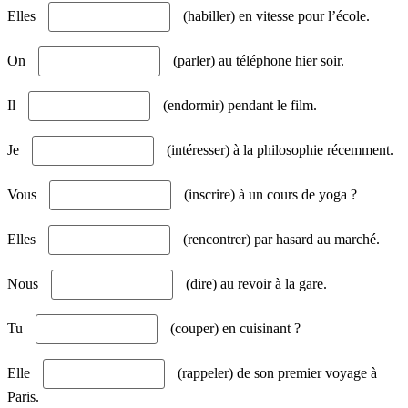
Elles
(habiller) en vitesse pour l’école.
On
(parler) au téléphone hier soir.
Il
(endormir) pendant le film.
Je
(intéresser) à la philosophie récemment.
Vous
(inscrire) à un cours de yoga ?
Elles
(rencontrer) par hasard au marché.
Nous
(dire) au revoir à la gare.
Tu
(couper) en cuisinant ?
Elle
(rappeler) de son premier voyage à
Paris.