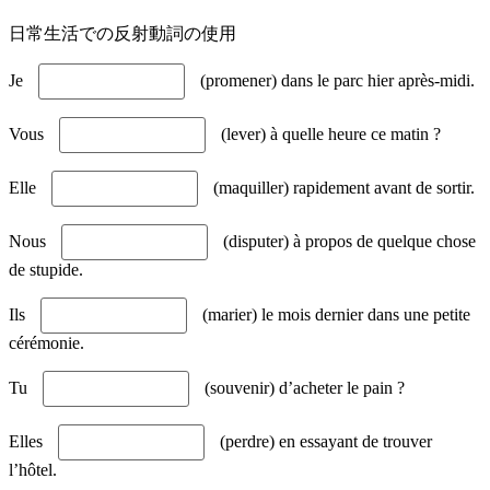
日常生活での反射動詞の使用
Je
(promener) dans le parc hier après-midi.
Vous
(lever) à quelle heure ce matin ?
Elle
(maquiller) rapidement avant de sortir.
Nous
(disputer) à propos de quelque chose
de stupide.
Ils
(marier) le mois dernier dans une petite
cérémonie.
Tu
(souvenir) d’acheter le pain ?
Elles
(perdre) en essayant de trouver
l’hôtel.