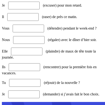
Je
(excuser) pour mon retard.
Il
(raser) de près ce matin.
Vous
(détendre) pendant le week-end ?
Nous
(régaler) avec le dîner d’hier soir.
Elle
(plaindre) de maux de tête toute la
journée.
Ils
(rencontrer) pour la première fois en
vacances.
Tu
(réjouir) de la nouvelle ?
Je
(demander) si j’avais fait le bon choix.