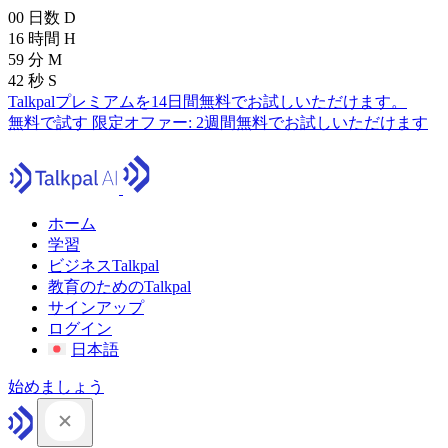
00
日数
D
16
時間
H
59
分
M
41
秒
S
Talkpalプレミアムを14日間無料でお試しいただけます。
無料で試す
限定オファー:
2週間無料でお試しいただけます
ホーム
学習
ビジネスTalkpal
教育のためのTalkpal
サインアップ
ログイン
日本語
始めましょう