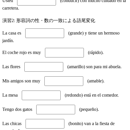
Usted
(conducir) con mucho cuidado en la
carretera.
演習2: 形容詞の性・数の一致による語尾変化
La casa es
(grande) y tiene un hermoso
jardín.
El coche rojo es muy
(rápido).
Las flores
(amarillo) son para mi abuela.
Mis amigos son muy
(amable).
La mesa
(redondo) está en el comedor.
Tengo dos gatos
(pequeño).
Las chicas
(bonito) van a la fiesta de