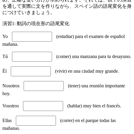
を通して実際に文を作りながら、スペイン語の語尾変化を身
につけていきましょう。
演習1: 動詞の現在形の語尾変化
Yo
(estudiar) para el examen de español
mañana.
Tú
(comer) una manzana para tu desayuno.
Él
(vivir) en una ciudad muy grande.
Nosotros
(tener) una reunión importante
hoy.
Vosotros
(hablar) muy bien el francés.
Ellas
(correr) en el parque todas las
mañanas.