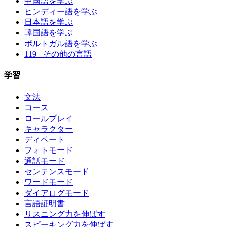
中国語を学ぶ
ヒンディー語を学ぶ
日本語を学ぶ
韓国語を学ぶ
ポルトガル語を学ぶ
119+ その他の言語
学習
文法
コース
ロールプレイ
キャラクター
ディベート
フォトモード
通話モード
センテンスモード
ワードモード
ダイアログモード
言語証明書
リスニング力を伸ばす
スピーキング力を伸ばす