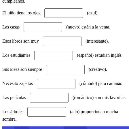
cumpleaños.
El niño tiene los ojos
(azul).
Las casas
(nuevo) están a la venta.
Esos libros son muy
(interesante).
Los estudiantes
(español) estudian inglés.
Sus ideas son siempre
(creativo).
Necesito zapatos
(cómodo) para caminar.
Las películas
(romántico) son mis favoritas.
Los árboles
(alto) proporcionan mucha
sombra.