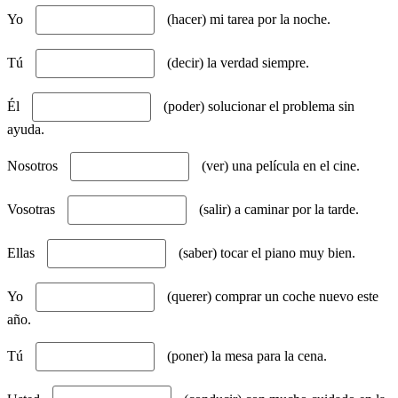
Yo
(hacer) mi tarea por la noche.
Tú
(decir) la verdad siempre.
Él
(poder) solucionar el problema sin
ayuda.
Nosotros
(ver) una película en el cine.
Vosotras
(salir) a caminar por la tarde.
Ellas
(saber) tocar el piano muy bien.
Yo
(querer) comprar un coche nuevo este
año.
Tú
(poner) la mesa para la cena.