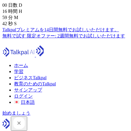
00
日数
D
16
時間
H
59
分
M
41
秒
S
Talkpalプレミアムを14日間無料でお試しいただけます。
無料で試す
限定オファー:
2週間無料でお試しいただけます
ホーム
学習
ビジネスTalkpal
教育のためのTalkpal
サインアップ
ログイン
日本語
始めましょう