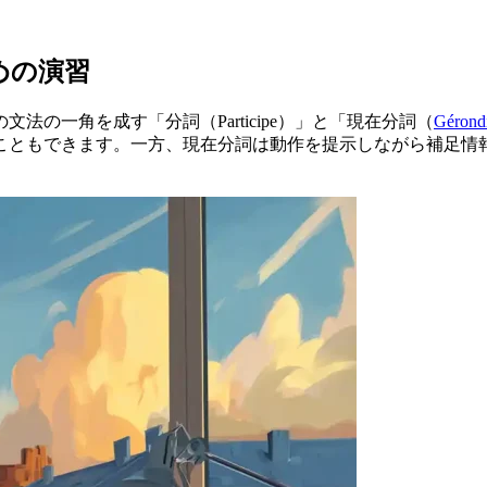
のための演習
の一角を成す「分詞（Participe）」と「現在分詞（
Gérond
こともできます。一方、現在分詞は動作を提示しながら補足情