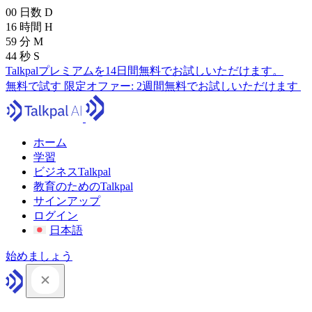
00
日数
D
16
時間
H
59
分
M
43
秒
S
Talkpalプレミアムを14日間無料でお試しいただけます。
無料で試す
限定オファー:
2週間無料でお試しいただけます
ホーム
学習
ビジネスTalkpal
教育のためのTalkpal
サインアップ
ログイン
日本語
始めましょう