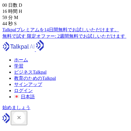
00
日数
D
16
時間
H
59
分
M
43
秒
S
Talkpalプレミアムを14日間無料でお試しいただけます。
無料で試す
限定オファー:
2週間無料でお試しいただけます
ホーム
学習
ビジネスTalkpal
教育のためのTalkpal
サインアップ
ログイン
日本語
始めましょう