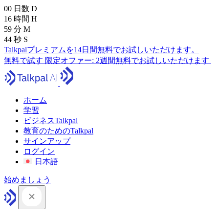
00
日数
D
16
時間
H
59
分
M
43
秒
S
Talkpalプレミアムを14日間無料でお試しいただけます。
無料で試す
限定オファー:
2週間無料でお試しいただけます
ホーム
学習
ビジネスTalkpal
教育のためのTalkpal
サインアップ
ログイン
日本語
始めましょう