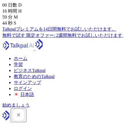
00
日数
D
16
時間
H
59
分
M
43
秒
S
Talkpalプレミアムを14日間無料でお試しいただけます。
無料で試す
限定オファー:
2週間無料でお試しいただけます
ホーム
学習
ビジネスTalkpal
教育のためのTalkpal
サインアップ
ログイン
日本語
始めましょう