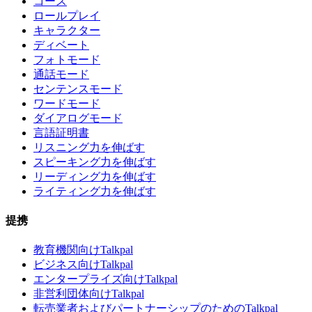
コース
ロールプレイ
キャラクター
ディベート
フォトモード
通話モード
センテンスモード
ワードモード
ダイアログモード
言語証明書
リスニング力を伸ばす
スピーキング力を伸ばす
リーディング力を伸ばす
ライティング力を伸ばす
提携
教育機関向けTalkpal
ビジネス向けTalkpal
エンタープライズ向けTalkpal
非営利団体向けTalkpal
転売業者およびパートナーシップのためのTalkpal