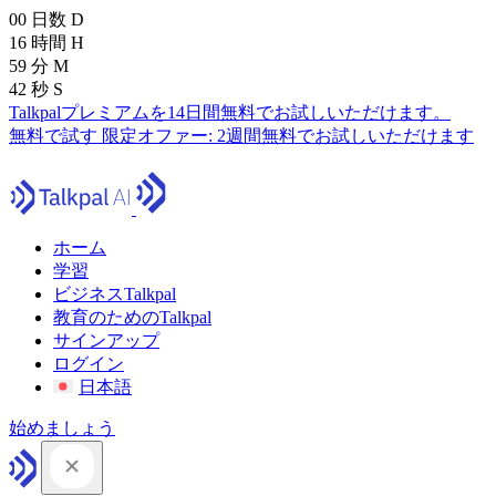
00
日数
D
16
時間
H
59
分
M
41
秒
S
Talkpalプレミアムを14日間無料でお試しいただけます。
無料で試す
限定オファー:
2週間無料でお試しいただけます
ホーム
学習
ビジネスTalkpal
教育のためのTalkpal
サインアップ
ログイン
日本語
始めましょう