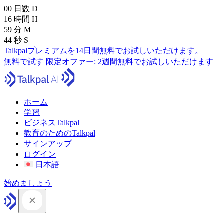
00
日数
D
16
時間
H
59
分
M
43
秒
S
Talkpalプレミアムを14日間無料でお試しいただけます。
無料で試す
限定オファー:
2週間無料でお試しいただけます
ホーム
学習
ビジネスTalkpal
教育のためのTalkpal
サインアップ
ログイン
日本語
始めましょう