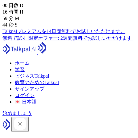
00
日数
D
16
時間
H
59
分
M
43
秒
S
Talkpalプレミアムを14日間無料でお試しいただけます。
無料で試す
限定オファー:
2週間無料でお試しいただけます
ホーム
学習
ビジネスTalkpal
教育のためのTalkpal
サインアップ
ログイン
日本語
始めましょう