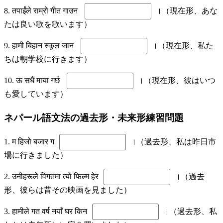
8. तपाईंले राम्रो गीत गाउन
।（現在形、あな
たは良い歌を歌います）
9. हामी बिहान स्कूल जान
।（現在形、私た
ちは朝学校に行きます）
10. ऊ सधैं माया गर्छ
।（現在形、彼はいつ
も愛しています）
ネパール語文法の過去形・未来形練習問題
1. म हिजो बजार ग
।（過去形、私は昨日市
場に行きました）
2. उनीहरूले विगतमा त्यो फिल्म हेर
।（過去
形、彼らは昔その映画を見ました）
3. हामीले गत वर्ष नयाँ घर किन
।（過去形、私