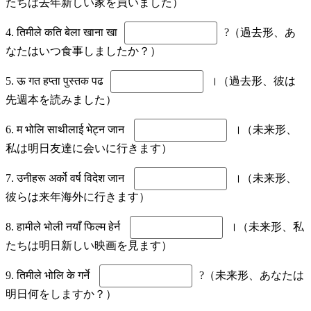
たちは去年新しい家を買いました）
4. तिमीले कति बेला खाना खा
?（過去形、あ
なたはいつ食事しましたか？）
5. ऊ गत हप्ता पुस्तक पढ
।（過去形、彼は
先週本を読みました）
6. म भोलि साथीलाई भेट्न जान
।（未来形、
私は明日友達に会いに行きます）
7. उनीहरू अर्को वर्ष विदेश जान
।（未来形、
彼らは来年海外に行きます）
8. हामीले भोली नयाँ फिल्म हेर्न
।（未来形、私
たちは明日新しい映画を見ます）
9. तिमीले भोलि के गर्ने
?（未来形、あなたは
明日何をしますか？）