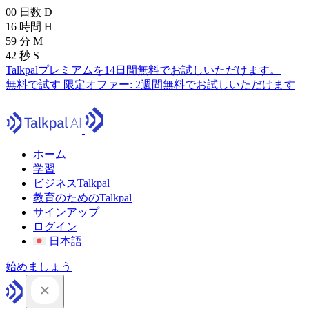
00
日数
D
16
時間
H
59
分
M
41
秒
S
Talkpalプレミアムを14日間無料でお試しいただけます。
無料で試す
限定オファー:
2週間無料でお試しいただけます
ホーム
学習
ビジネスTalkpal
教育のためのTalkpal
サインアップ
ログイン
日本語
始めましょう