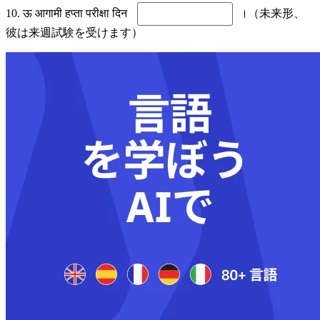
10. ऊ आगामी हप्ता परीक्षा दिन
।（未来形、
彼は来週試験を受けます）