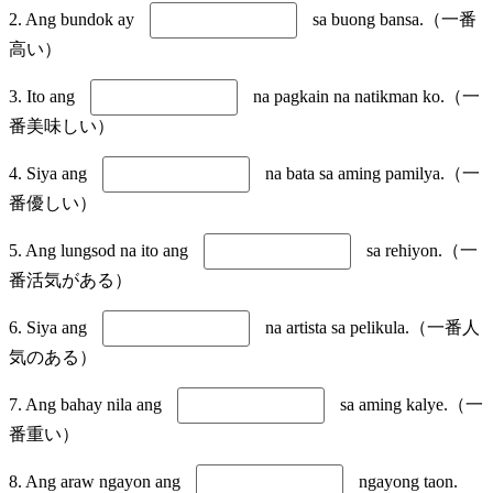
2. Ang bundok ay
sa buong bansa.（一番
高い）
3. Ito ang
na pagkain na natikman ko.（一
番美味しい）
4. Siya ang
na bata sa aming pamilya.（一
番優しい）
5. Ang lungsod na ito ang
sa rehiyon.（一
番活気がある）
6. Siya ang
na artista sa pelikula.（一番人
気のある）
7. Ang bahay nila ang
sa aming kalye.（一
番重い）
8. Ang araw ngayon ang
ngayong taon.