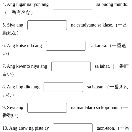
4. Ang lugar na iyon ang
sa buong mundo.
（一番有名な）
5. Siya ang
na estudyante sa klase.（一番
勤勉な）
6. Ang kotse nila ang
sa karera.（一番速
い）
7. Ang kwento niya ang
sa lahat.（一番面
白い）
8. Ang ilog dito ang
sa bayan.（一番きれ
いな）
9. Siya ang
na manlalaro sa koponan.（一
番強い）
10. Ang araw ng pista ay
taon-taon.（一番