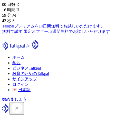
00
日数
D
16
時間
H
59
分
M
41
秒
S
Talkpalプレミアムを14日間無料でお試しいただけます。
無料で試す
限定オファー:
2週間無料でお試しいただけます
ホーム
学習
ビジネスTalkpal
教育のためのTalkpal
サインアップ
ログイン
日本語
始めましょう