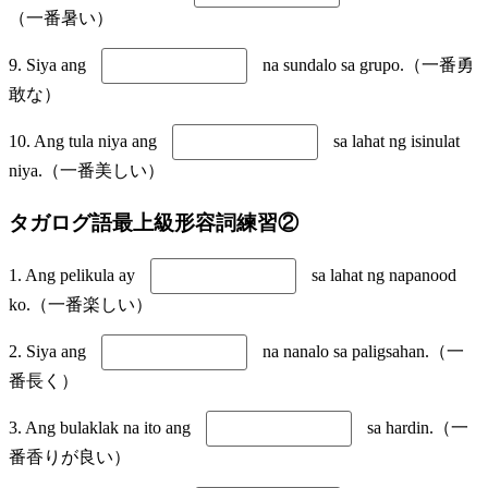
（一番暑い）
9. Siya ang
na sundalo sa grupo.（一番勇
敢な）
10. Ang tula niya ang
sa lahat ng isinulat
niya.（一番美しい）
タガログ語最上級形容詞練習②
1. Ang pelikula ay
sa lahat ng napanood
ko.（一番楽しい）
2. Siya ang
na nanalo sa paligsahan.（一
番長く）
3. Ang bulaklak na ito ang
sa hardin.（一
番香りが良い）