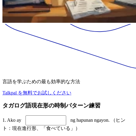
言語を学ぶための最も効率的な方法
Talkpal を無料でお試しください
タガログ語現在形の時制パターン練習
1. Ako ay
ng hapunan ngayon. （ヒン
ト：現在進行形、「食べている」）