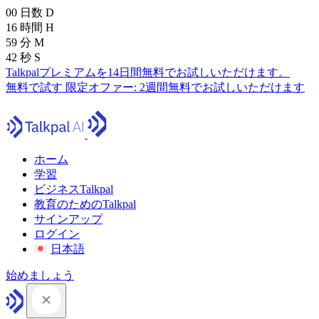
00
日数
D
16
時間
H
59
分
M
41
秒
S
Talkpalプレミアムを14日間無料でお試しいただけます。
無料で試す
限定オファー:
2週間無料でお試しいただけます
ホーム
学習
ビジネスTalkpal
教育のためのTalkpal
サインアップ
ログイン
日本語
始めましょう