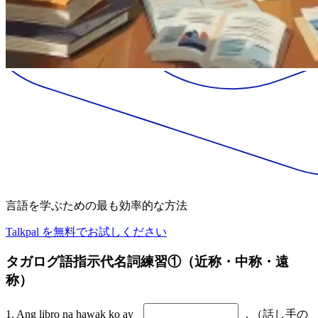
言語を学ぶための最も効率的な方法
Talkpal を無料でお試しください
タガログ語指示代名詞練習①（近称・中称・遠
称）
1. Ang libro na hawak ko ay
. （話し手の