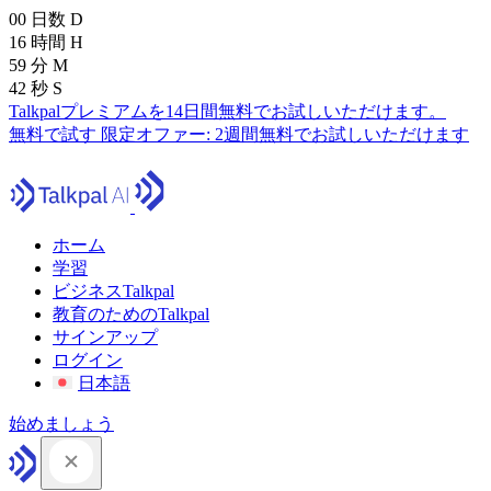
00
日数
D
16
時間
H
59
分
M
41
秒
S
Talkpalプレミアムを14日間無料でお試しいただけます。
無料で試す
限定オファー:
2週間無料でお試しいただけます
ホーム
学習
ビジネスTalkpal
教育のためのTalkpal
サインアップ
ログイン
日本語
始めましょう