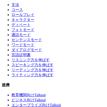
文法
コース
ロールプレイ
キャラクター
ディベート
フォトモード
通話モード
センテンスモード
ワードモード
ダイアログモード
言語証明書
リスニング力を伸ばす
スピーキング力を伸ばす
リーディング力を伸ばす
ライティング力を伸ばす
提携
教育機関向けTalkpal
ビジネス向けTalkpal
エンタープライズ向けTalkpal