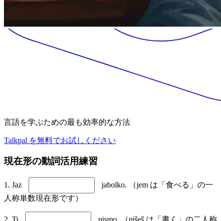
言語を学ぶための最も効率的な方法
Talkpal を無料でお試しください
現在形の動詞活用練習
1. Jaz
jabolko. （jem は「食べる」の一
人称単数現在形です）
2. Ti
pismo. （pišeš は「書く」の二人称