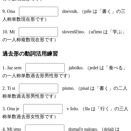
9. Ona
dnevnik. （piše は「書く」の三
人称単数現在形です）
10. Mi
slovenščino. （učimo は「学ぶ」
の一人称複数現在形です）
過去形の動詞活用練習
1. Jaz sem
jabolko. （jedel は「食べる」
の一人称単数過去形男性形です）
2. Ti si
pismo. （pisal は「書く」の二人
称単数過去形男性形です）
3. Ona je
v šolo. （šla は「行く」の三人
称単数過去形女性形です）
4. Mi smo
domačo nalogo. （delali は