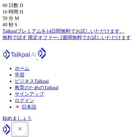
00
日数
D
16
時間
H
59
分
M
39
秒
S
Talkpalプレミアムを14日間無料でお試しいただけます。
無料で試す
限定オファー:
2週間無料でお試しいただけます
ホーム
学習
ビジネスTalkpal
教育のためのTalkpal
サインアップ
ログイン
日本語
始めましょう