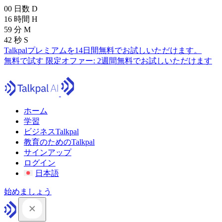
00
日数
D
16
時間
H
59
分
M
41
秒
S
Talkpalプレミアムを14日間無料でお試しいただけます。
無料で試す
限定オファー:
2週間無料でお試しいただけます
ホーム
学習
ビジネスTalkpal
教育のためのTalkpal
サインアップ
ログイン
日本語
始めましょう