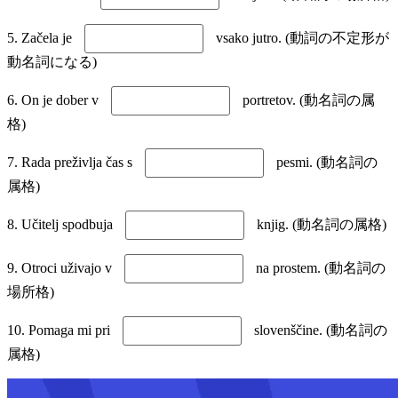
5. Začela je
vsako jutro. (動詞の不定形が
動名詞になる)
6. On je dober v
portretov. (動名詞の属
格)
7. Rada preživlja čas s
pesmi. (動名詞の
属格)
8. Učitelj spodbuja
knjig. (動名詞の属格)
9. Otroci uživajo v
na prostem. (動名詞の
場所格)
10. Pomaga mi pri
slovenščine. (動名詞の
属格)