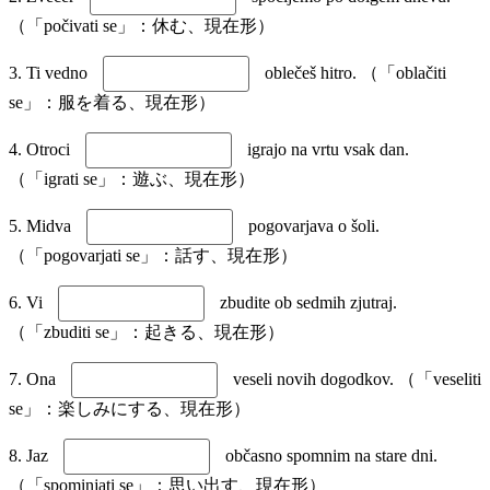
（「počivati se」：休む、現在形）
3. Ti vedno
oblečeš hitro. （「oblačiti
se」：服を着る、現在形）
4. Otroci
igrajo na vrtu vsak dan.
（「igrati se」：遊ぶ、現在形）
5. Midva
pogovarjava o šoli.
（「pogovarjati se」：話す、現在形）
6. Vi
zbudite ob sedmih zjutraj.
（「zbuditi se」：起きる、現在形）
7. Ona
veseli novih dogodkov. （「veseliti
se」：楽しみにする、現在形）
8. Jaz
občasno spomnim na stare dni.
（「spominjati se」：思い出す、現在形）