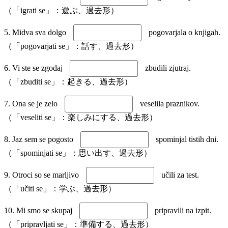
（「igrati se」：遊ぶ、過去形）
5. Midva sva dolgo
pogovarjala o knjigah.
（「pogovarjati se」：話す、過去形）
6. Vi ste se zgodaj
zbudili zjutraj.
（「zbuditi se」：起きる、過去形）
7. Ona se je zelo
veselila praznikov.
（「veseliti se」：楽しみにする、過去形）
8. Jaz sem se pogosto
spominjal tistih dni.
（「spominjati se」：思い出す、過去形）
9. Otroci so se marljivo
učili za test.
（「učiti se」：学ぶ、過去形）
10. Mi smo se skupaj
pripravili na izpit.
（「pripravljati se」：準備する、過去形）