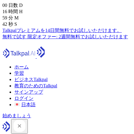
00
日数
D
16
時間
H
59
分
M
41
秒
S
Talkpalプレミアムを14日間無料でお試しいただけます。
無料で試す
限定オファー:
2週間無料でお試しいただけます
ホーム
学習
ビジネスTalkpal
教育のためのTalkpal
サインアップ
ログイン
日本語
始めましょう