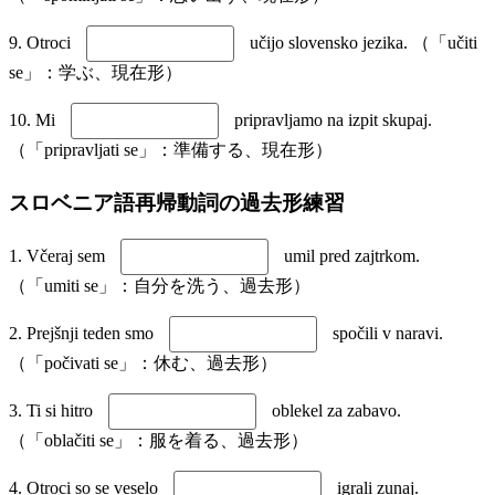
9. Otroci
učijo slovensko jezika. （「učiti
se」：学ぶ、現在形）
10. Mi
pripravljamo na izpit skupaj.
（「pripravljati se」：準備する、現在形）
スロベニア語再帰動詞の過去形練習
1. Včeraj sem
umil pred zajtrkom.
（「umiti se」：自分を洗う、過去形）
2. Prejšnji teden smo
spočili v naravi.
（「počivati se」：休む、過去形）
3. Ti si hitro
oblekel za zabavo.
（「oblačiti se」：服を着る、過去形）
4. Otroci so se veselo
igrali zunaj.