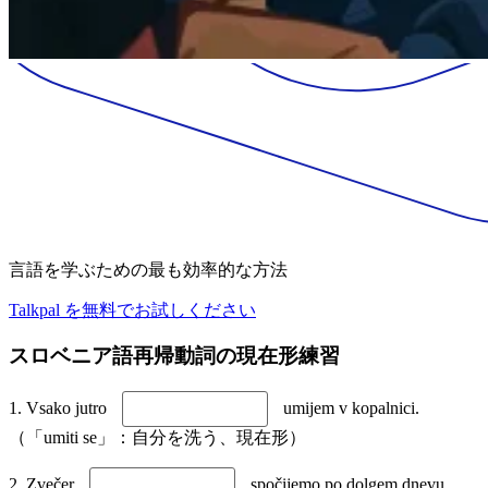
言語を学ぶための最も効率的な方法
Talkpal を無料でお試しください
スロベニア語再帰動詞の現在形練習
1. Vsako jutro
umijem v kopalnici.
（「umiti se」：自分を洗う、現在形）
2. Zvečer
spočijemo po dolgem dnevu.