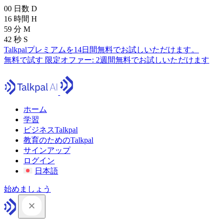
00
日数
D
16
時間
H
59
分
M
41
秒
S
Talkpalプレミアムを14日間無料でお試しいただけます。
無料で試す
限定オファー:
2週間無料でお試しいただけます
ホーム
学習
ビジネスTalkpal
教育のためのTalkpal
サインアップ
ログイン
日本語
始めましょう