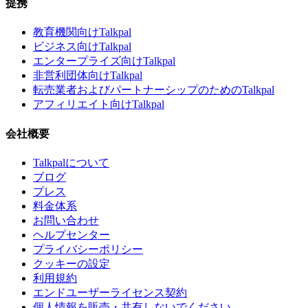
提携
教育機関向けTalkpal
ビジネス向けTalkpal
エンタープライズ向けTalkpal
非営利団体向けTalkpal
転売業者およびパートナーシップのためのTalkpal
アフィリエイト向けTalkpal
会社概要
Talkpalについて
ブログ
プレス
料金体系
お問い合わせ
ヘルプセンター
プライバシーポリシー
クッキーの設定
利用規約
エンドユーザーライセンス契約
個人情報を販売・共有しないでください