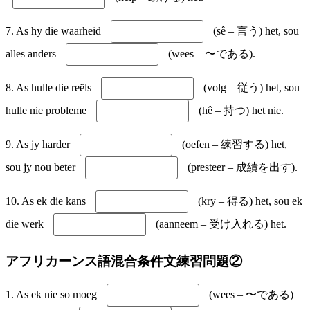
7. As hy die waarheid
(sê – 言う) het, sou
alles anders
(wees – 〜である).
8. As hulle die reëls
(volg – 従う) het, sou
hulle nie probleme
(hê – 持つ) het nie.
9. As jy harder
(oefen – 練習する) het,
sou jy nou beter
(presteer – 成績を出す).
10. As ek die kans
(kry – 得る) het, sou ek
die werk
(aanneem – 受け入れる) het.
アフリカーンス語混合条件文練習問題②
1. As ek nie so moeg
(wees – 〜である)