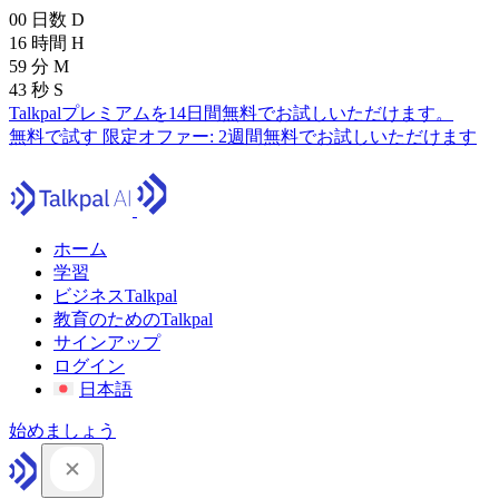
00
日数
D
16
時間
H
59
分
M
41
秒
S
Talkpalプレミアムを14日間無料でお試しいただけます。
無料で試す
限定オファー:
2週間無料でお試しいただけます
ホーム
学習
ビジネスTalkpal
教育のためのTalkpal
サインアップ
ログイン
日本語
始めましょう