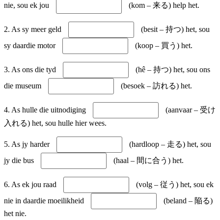
nie, sou ek jou
(kom – 来る) help het.
2. As sy meer geld
(besit – 持つ) het, sou
sy daardie motor
(koop – 買う) het.
3. As ons die tyd
(hê – 持つ) het, sou ons
die museum
(besoek – 訪れる) het.
4. As hulle die uitnodiging
(aanvaar – 受け
入れる) het, sou hulle hier wees.
5. As jy harder
(hardloop – 走る) het, sou
jy die bus
(haal – 間に合う) het.
6. As ek jou raad
(volg – 従う) het, sou ek
nie in daardie moeilikheid
(beland – 陥る)
het nie.