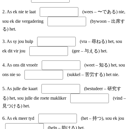
2. As ek nie te laat
(wees – 〜である) nie,
sou ek die vergadering
(bywoon – 出席す
る) het.
3. As sy jou hulp
(vra – 尋ねる) het, sou
ek dit vir jou
(gee – 与える) het.
4. As ons dit vroeër
(weet – 知る) het, sou
ons nie so
(sukkel – 苦労する) het nie.
5. As julle die kaart
(bestudeer – 研究す
る) het, sou julle die roete makliker
(vind –
見つける) het.
6. As ek meer tyd
(het – 持つ), sou ek jou
(help – 助ける) het.