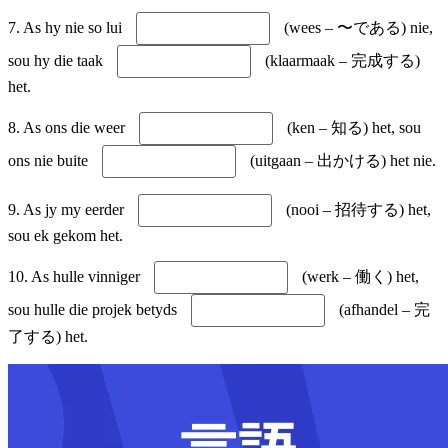
7. As hy nie so lui
(wees – 〜である) nie,
sou hy die taak
(klaarmaak – 完成する)
het.
8. As ons die weer
(ken – 知る) het, sou
ons nie buite
(uitgaan – 出かける) het nie.
9. As jy my eerder
(nooi – 招待する) het,
sou ek gekom het.
10. As hulle vinniger
(werk – 働く) het,
sou hulle die projek betyds
(afhandel – 完
了する) het.