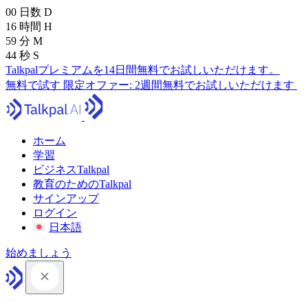
00
日数
D
16
時間
H
59
分
M
43
秒
S
Talkpalプレミアムを14日間無料でお試しいただけます。
無料で試す
限定オファー:
2週間無料でお試しいただけます
ホーム
学習
ビジネスTalkpal
教育のためのTalkpal
サインアップ
ログイン
日本語
始めましょう