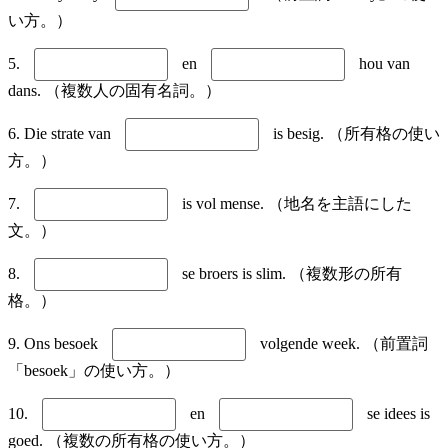
い方。）
5.
en
hou van
dans. （複数人の固有名詞。）
6. Die strate van
is besig. （所有格の使い
方。）
7.
is vol mense. （地名を主語にした
文。）
8.
se broers is slim. （複数形の所有
格。）
9. Ons besoek
volgende week. （前置詞
「besoek」の使い方。）
10.
en
se idees is
goed. （複数の所有格の使い方。）