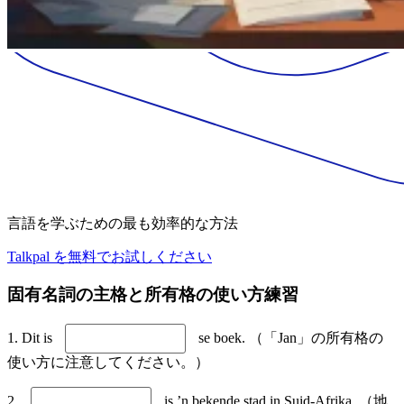
言語を学ぶための最も効率的な方法
Talkpal を無料でお試しください
固有名詞の主格と所有格の使い方練習
1. Dit is
se boek. （「Jan」の所有格の
使い方に注意してください。）
2.
is ’n bekende stad in Suid-Afrika. （地