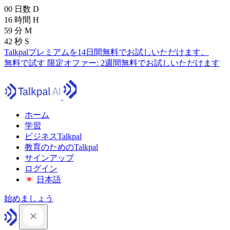
00
日数
D
16
時間
H
59
分
M
41
秒
S
Talkpalプレミアムを14日間無料でお試しいただけます。
無料で試す
限定オファー:
2週間無料でお試しいただけます
ホーム
学習
ビジネスTalkpal
教育のためのTalkpal
サインアップ
ログイン
日本語
始めましょう