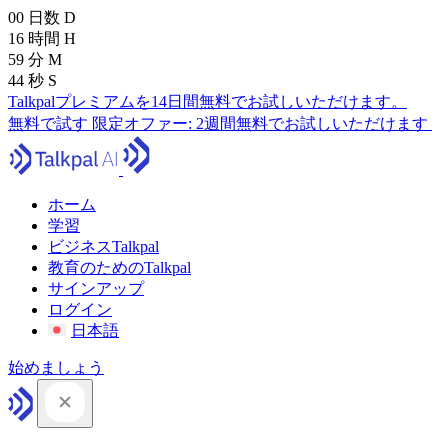
00
日数
D
16
時間
H
59
分
M
43
秒
S
Talkpalプレミアムを14日間無料でお試しいただけます。
無料で試す
限定オファー:
2週間無料でお試しいただけます
ホーム
学習
ビジネスTalkpal
教育のためのTalkpal
サインアップ
ログイン
日本語
始めましょう