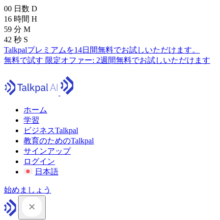
00
日数
D
16
時間
H
59
分
M
41
秒
S
Talkpalプレミアムを14日間無料でお試しいただけます。
無料で試す
限定オファー:
2週間無料でお試しいただけます
ホーム
学習
ビジネスTalkpal
教育のためのTalkpal
サインアップ
ログイン
日本語
始めましょう