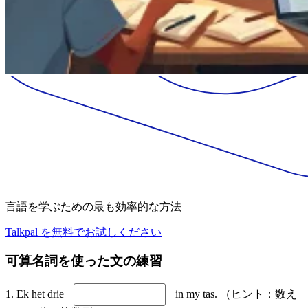
言語を学ぶための最も効率的な方法
Talkpal を無料でお試しください
可算名詞を使った文の練習
1. Ek het drie
in my tas. （ヒント：数え