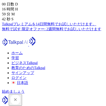
00
日数
D
16
時間
H
59
分
M
41
秒
S
Talkpalプレミアムを14日間無料でお試しいただけます。
無料で試す
限定オファー:
2週間無料でお試しいただけます
ホーム
学習
ビジネスTalkpal
教育のためのTalkpal
サインアップ
ログイン
日本語
始めましょう