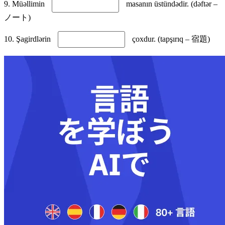
9. Müəllimin
masanın üstündədir. (dəftər –
ノート)
10. Şagirdlərin
çoxdur. (tapşırıq – 宿題)