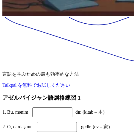
言語を学ぶための最も効率的な方法
Talkpal を無料でお試しください
アゼルバイジャン語属格練習 1
1. Bu, mənim
dır. (kitab – 本)
2. O, qardaşının
gedir. (ev – 家)