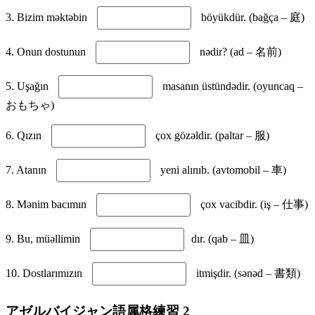
3. Bizim məktəbin
böyükdür. (bağça – 庭)
4. Onun dostunun
nədir? (ad – 名前)
5. Uşağın
masanın üstündədir. (oyuncaq –
おもちゃ)
6. Qızın
çox gözəldir. (paltar – 服)
7. Atanın
yeni alınıb. (avtomobil – 車)
8. Mənim bacımın
çox vacibdir. (iş – 仕事)
9. Bu, müəllimin
dır. (qab – 皿)
10. Dostlarımızın
itmişdir. (sənəd – 書類)
アゼルバイジャン語属格練習 2