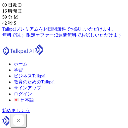
00
日数
D
16
時間
H
59
分
M
41
秒
S
Talkpalプレミアムを14日間無料でお試しいただけます。
無料で試す
限定オファー:
2週間無料でお試しいただけます
ホーム
学習
ビジネスTalkpal
教育のためのTalkpal
サインアップ
ログイン
日本語
始めましょう