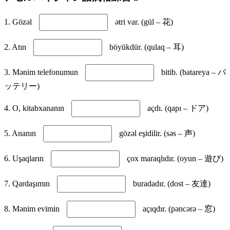
1. Gözəl
ətri var. (gül – 花)
2. Atın
böyükdür. (qulaq – 耳)
3. Mənim telefonumun
bitib. (batareya – バ
ッテリー)
4. O, kitabxananın
açdı. (qapı – ドア)
5. Ananın
gözəl eşidilir. (səs – 声)
6. Uşaqların
çox maraqlıdır. (oyun – 遊び)
7. Qardaşımın
buradadır. (dost – 友達)
8. Mənim evimin
açıqdır. (pəncərə – 窓)