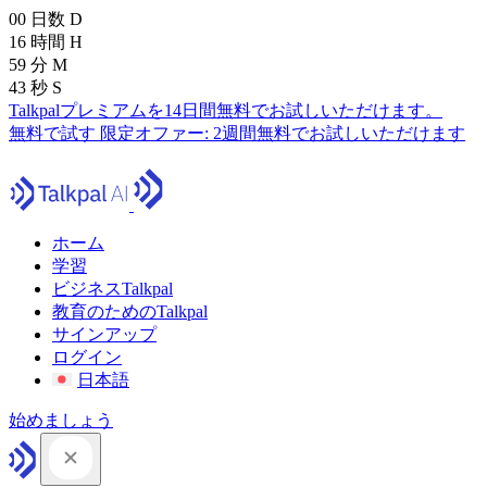
00
日数
D
16
時間
H
59
分
M
41
秒
S
Talkpalプレミアムを14日間無料でお試しいただけます。
無料で試す
限定オファー:
2週間無料でお試しいただけます
ホーム
学習
ビジネスTalkpal
教育のためのTalkpal
サインアップ
ログイン
日本語
始めましょう