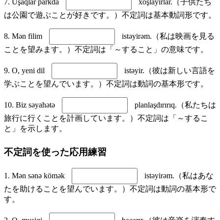
7. Uşaqlar parkda
xoşlayırlar.（子供たち
は公園で遊ぶことが好きです。）不定詞は基本動詞形です。
8. Mən filim
istəyirəm.（私は映画を見る
ことを望みます。）不定詞は「～すること」の意味です。
9. O, yeni dil
istəyir.（彼は新しい言語を
学ぶことを望んでいます。）不定詞は動詞の基本形です。
10. Biz səyahətə
planlaşdırırıq.（私たちは
旅行に行くことを計画しています。）不定詞は「～するこ
と」を示します。
不定詞を使った応用練習
1. Mən sənə kömək
istəyirəm.（私はあな
たを助けることを望んでいます。）不定詞は動詞の基本形で
す。