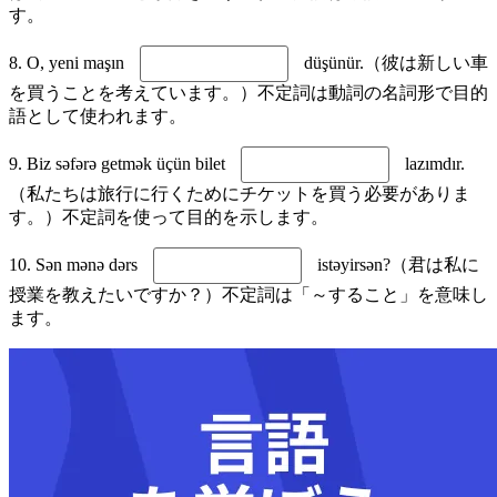
す。
8. O, yeni maşın
düşünür.（彼は新しい車
を買うことを考えています。）不定詞は動詞の名詞形で目的
語として使われます。
9. Biz səfərə getmək üçün bilet
lazımdır.
（私たちは旅行に行くためにチケットを買う必要がありま
す。）不定詞を使って目的を示します。
10. Sən mənə dərs
istəyirsən?（君は私に
授業を教えたいですか？）不定詞は「～すること」を意味し
ます。