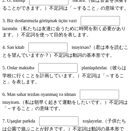
2. O, musiqi
bacarır.（彼は音楽を演奏す
ることができます。）不定詞は「～すること」の意味です。
3. Biz dostlarımızla görüşmək üçün vaxt
lazımdır.（私たちは友達に会うために時間を割く必要があり
ます。）不定詞を使って目的を表します。
4. Sən kitab
istəyirsən?（君は本を読むこ
とを望んでいますか？）不定詞は動詞の基本形です。
5. Onlar məktəbə
planlaşdırırlar.（彼らは
学校に行くことを計画しています。）不定詞は「～するこ
と」を表します。
6. Mən səhər tezdən oyanmaq və idman
istəyirəm.（私は朝早く起きて運動をしたいです。）不定詞は
「～すること」の意味です。
7. Uşaqlar parkda
xoşlayırlar.（子供たち
は公園で遊ぶことが好きです。）不定詞は動詞の基本形で