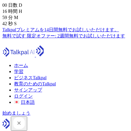
00
日数
D
16
時間
H
59
分
M
41
秒
S
Talkpalプレミアムを14日間無料でお試しいただけます。
無料で試す
限定オファー:
2週間無料でお試しいただけます
ホーム
学習
ビジネスTalkpal
教育のためのTalkpal
サインアップ
ログイン
日本語
始めましょう