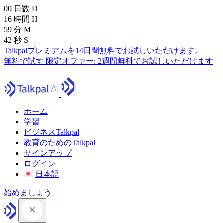
00
日数
D
16
時間
H
59
分
M
41
秒
S
Talkpalプレミアムを14日間無料でお試しいただけます。
無料で試す
限定オファー:
2週間無料でお試しいただけます
ホーム
学習
ビジネスTalkpal
教育のためのTalkpal
サインアップ
ログイン
日本語
始めましょう