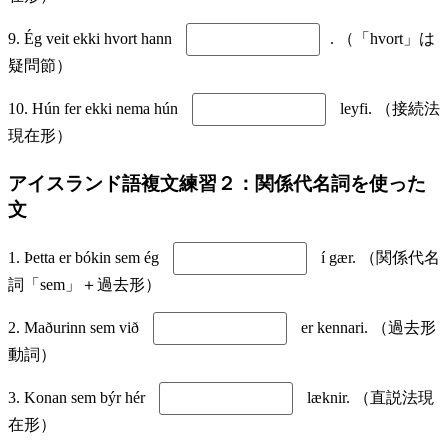
9. Ég veit ekki hvort hann
. （「hvort」は
疑問節）
10. Hún fer ekki nema hún
leyfi. （接続法
現在形）
アイスランド語複文練習２：関係代名詞を使った
文
1. Þetta er bókin sem ég
í gær. （関係代名
詞「sem」＋過去形）
2. Maðurinn sem við
er kennari. （過去形
動詞）
3. Konan sem býr hér
læknir. （直説法現
在形）