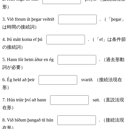
形）
3. Við förum út þegar veðrið
. （「þegar」
は時間の接続詞）
4. Þú mátt koma ef þú
. （「ef」は条件節
の接続詞）
5. Hann fór heim áður en ég
. （過去形動
詞が必要）
6. Ég held að þeir
svarið. （接続法現在
形）
7. Hún trúir því að hann
satt. （直説法現
在形）
8. Við bíðum þangað til hún
. （接続法現
在形）