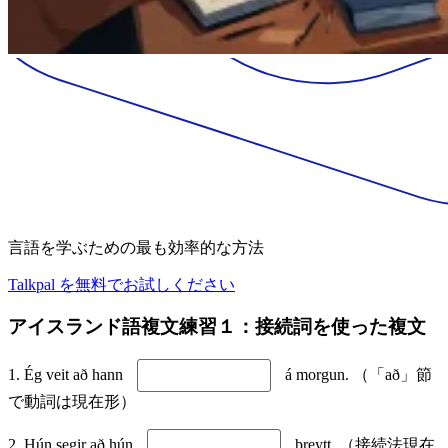
言語を学ぶための最も効率的な方法
Talkpal を無料でお試しください
アイスランド語複文練習１：接続詞を使った複文
1. Ég veit að hann
á morgun. （「að」節
で動詞は現在形）
2. Hún segir að hún
þreytt. （接続法現在