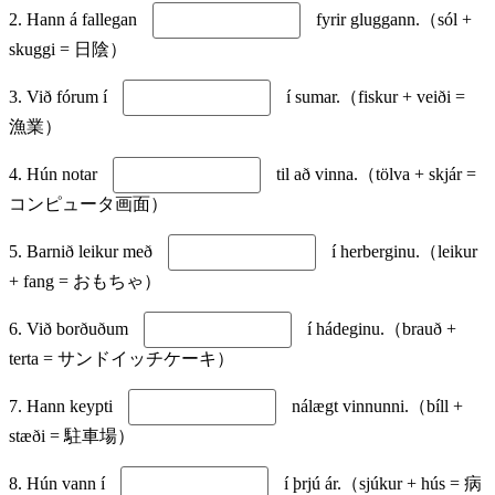
2. Hann á fallegan
fyrir gluggann.（sól +
skuggi = 日陰）
3. Við fórum í
í sumar.（fiskur + veiði =
漁業）
4. Hún notar
til að vinna.（tölva + skjár =
コンピュータ画面）
5. Barnið leikur með
í herberginu.（leikur
+ fang = おもちゃ）
6. Við borðuðum
í hádeginu.（brauð +
terta = サンドイッチケーキ）
7. Hann keypti
nálægt vinnunni.（bíll +
stæði = 駐車場）
8. Hún vann í
í þrjú ár.（sjúkur + hús = 病