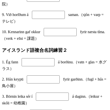
院）
9. Við horfðum á
saman.（sjón + varp =
テレビ）
10. Kennarinn gaf okkur
fyrir næsta tíma.
（verk + efni = 課題）
アイスランド語複合名詞練習２
1. Ég fann
á borðinu.（vatn + glas = 水グ
ラス）
2. Hún keypti
fyrir garðinn.（fugl + hús =
鳥小屋）
3. Börnin leika sér í
á daginn.（leikur +
skóli = 幼稚園）