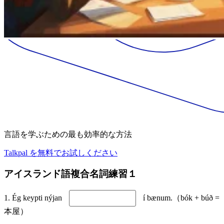
言語を学ぶための最も効率的な方法
Talkpal を無料でお試しください
アイスランド語複合名詞練習１
1. Ég keypti nýjan
í bænum.（bók + búð =
本屋）