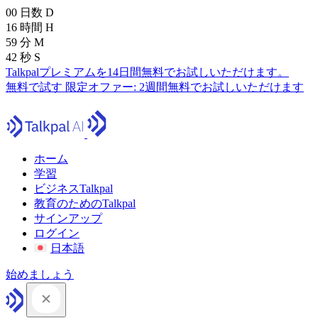
00
日数
D
16
時間
H
59
分
M
41
秒
S
Talkpalプレミアムを14日間無料でお試しいただけます。
無料で試す
限定オファー:
2週間無料でお試しいただけます
ホーム
学習
ビジネスTalkpal
教育のためのTalkpal
サインアップ
ログイン
日本語
始めましょう