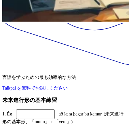
言語を学ぶための最も効率的な方法
Talkpal を無料でお試しください
未来進行形の基本練習
1. Ég
að læra þegar þú kemur. (未来進行
形の基本形、「munu」＋「vera」)