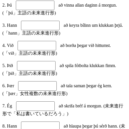
2. Þú
að vinna allan daginn á morgun.
(「þú」主語の未来進行形)
3. Hann
að keyra bílinn um klukkan þrjú.
(「hann」主語の未来進行形)
4. Við
að borða þegar við hittumst.
(「við」主語の未来進行形)
5. Þið
að spila fótbolta klukkan fimm.
(「þið」主語の未来進行形)
6. Þær
að tala saman þegar ég kem.
(「þær」女性複数の未来進行形)
7. Ég
að skrifa bréf á morgun. (未来進行
形で「私は書いているだろう」)
8. Hann
að hlaupa þegar þú sérð hann. (未