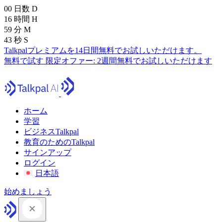
00
日数
D
16
時間
H
59
分
M
41
秒
S
Talkpalプレミアムを14日間無料でお試しいただけます。
無料で試す
限定オファー:
2週間無料でお試しいただけます
ホーム
学習
ビジネスTalkpal
教育のためのTalkpal
サインアップ
ログイン
日本語
始めましょう