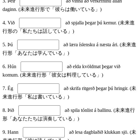
3. Þeir
að vinna að verkefninu allan
daginn. (未来進行形で「彼らは働いている」)
4. Við
að spjalla þegar þú kemur. (未来進
行形の「私たちは話している」)
5. Þú
að læra íslensku á næsta ári. (未来進
行形「あなたは学んでいる」)
6. Hún
að elda kvöldmat þegar við
komum. (未来進行形「彼女は料理している」)
7. Ég
að skrifa ritgerð þegar þú hringir. (未
来進行形「私は書いている」)
8. Þið
að spila tónlist á ballinu. (未来進行
形「あなたたちは演奏している」)
9. Hann
að lesa dagblaðið klukkan sjö. (未