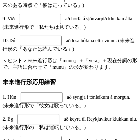
来のある時点で「彼は走っている」)
9. Við
að horfa á sjónvarpið klukkan átta.
(未来進行形で「私たちは見ている」)
10. Þú
að lesa bókina eftir vinnu. (未来進
行形の「あなたは読んでいる」)
＜ヒント＞未来進行形は「munu」＋「vera」＋現在分詞の形
で、主語に合わせて「munu」の形が変わります。
未来進行形応用練習
1. Hún
að syngja í tónleikum á morgun.
(未来進行形で「彼女は歌っている」)
2. Ég
að keyra til Reykjavíkur klukkan níu.
(未来進行形の「私は運転している」)