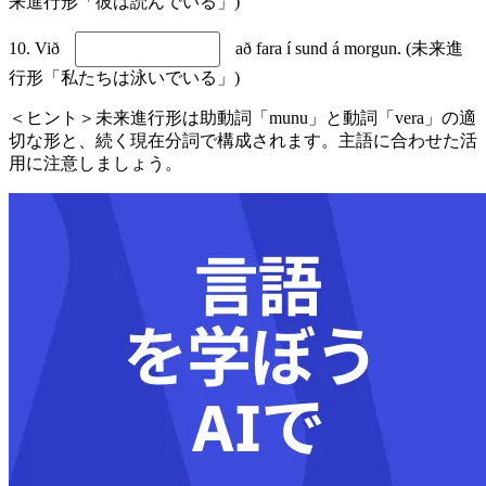
来進行形「彼は読んでいる」)
10. Við
að fara í sund á morgun. (未来進
行形「私たちは泳いでいる」)
＜ヒント＞未来進行形は助動詞「munu」と動詞「vera」の適
切な形と、続く現在分詞で構成されます。主語に合わせた活
用に注意しましょう。