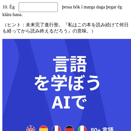
10. Ég
þessa bók í marga daga þegar ég
klára hana.
（ヒント：未来完了進行形。『私はこの本を読み続けて何日
も経ってから読み終えるだろう』の意味。）