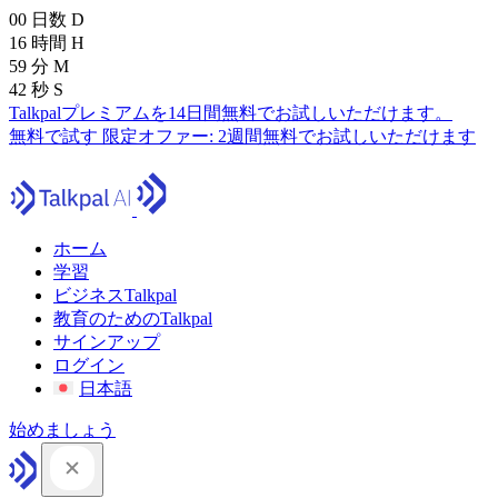
00
日数
D
16
時間
H
59
分
M
41
秒
S
Talkpalプレミアムを14日間無料でお試しいただけます。
無料で試す
限定オファー:
2週間無料でお試しいただけます
ホーム
学習
ビジネスTalkpal
教育のためのTalkpal
サインアップ
ログイン
日本語
始めましょう