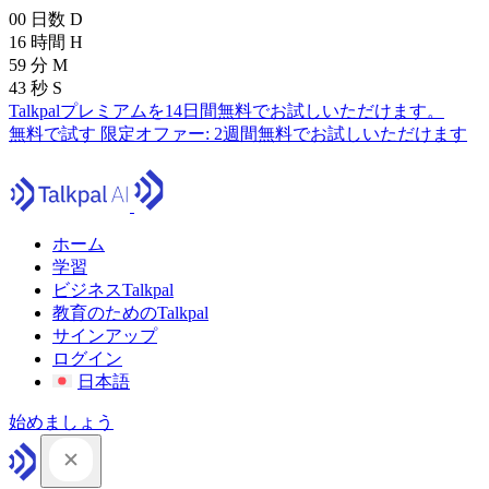
00
日数
D
16
時間
H
59
分
M
41
秒
S
Talkpalプレミアムを14日間無料でお試しいただけます。
無料で試す
限定オファー:
2週間無料でお試しいただけます
ホーム
学習
ビジネスTalkpal
教育のためのTalkpal
サインアップ
ログイン
日本語
始めましょう