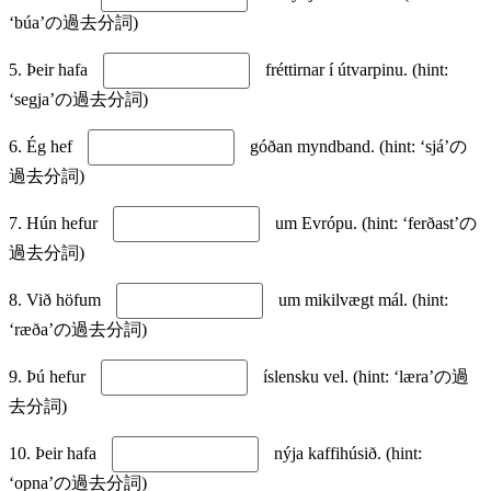
‘búa’の過去分詞)
5. Þeir hafa
fréttirnar í útvarpinu. (hint:
‘segja’の過去分詞)
6. Ég hef
góðan myndband. (hint: ‘sjá’の
過去分詞)
7. Hún hefur
um Evrópu. (hint: ‘ferðast’の
過去分詞)
8. Við höfum
um mikilvægt mál. (hint:
‘ræða’の過去分詞)
9. Þú hefur
íslensku vel. (hint: ‘læra’の過
去分詞)
10. Þeir hafa
nýja kaffihúsið. (hint:
‘opna’の過去分詞)