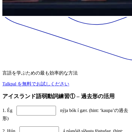
言語を学ぶための最も効率的な方法
Talkpal を無料でお試しください
アイスランド語弱動詞練習① – 過去形の活用
1. Ég
nýja bók í gær. (hint: ‘kaupa’の過去
形)
2. Hún
á píanóið síðasta föstudag. (hint: