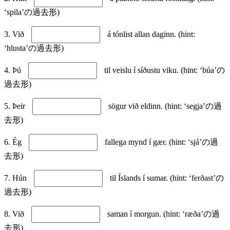
‘spila’の過去形)
3. Við
á tónlist allan daginn. (hint:
‘hlusta’の過去形)
4. Þú
til veislu í síðustu viku. (hint: ‘búa’の
過去形)
5. Þeir
sögur við eldinn. (hint: ‘segja’の過
去形)
6. Ég
fallega mynd í gær. (hint: ‘sjá’の過
去形)
7. Hún
til Íslands í sumar. (hint: ‘ferðast’の
過去形)
8. Við
saman í morgun. (hint: ‘ræða’の過
去形)