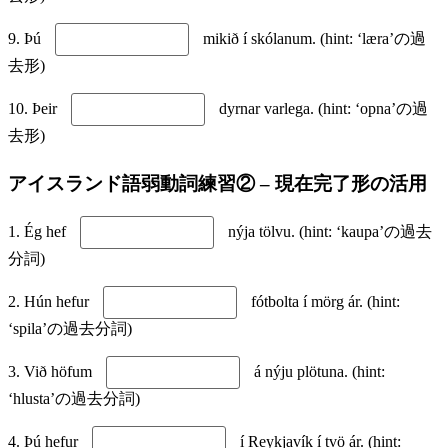
9. Þú
mikið í skólanum. (hint: ‘læra’の過
去形)
10. Þeir
dyrnar varlega. (hint: ‘opna’の過
去形)
アイスランド語弱動詞練習② – 現在完了形の活用
1. Ég hef
nýja tölvu. (hint: ‘kaupa’の過去
分詞)
2. Hún hefur
fótbolta í mörg ár. (hint:
‘spila’の過去分詞)
3. Við höfum
á nýju plötuna. (hint:
‘hlusta’の過去分詞)
4. Þú hefur
í Reykjavík í tvö ár. (hint: