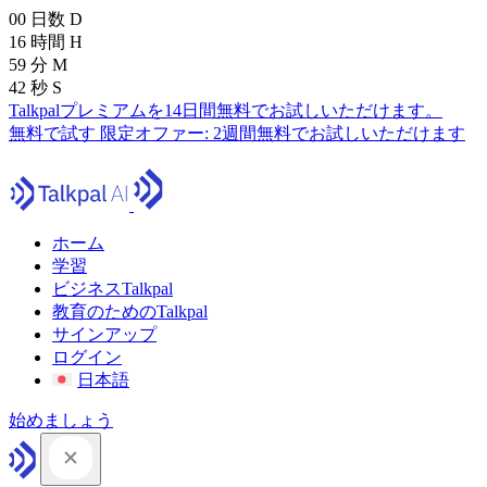
00
日数
D
16
時間
H
59
分
M
41
秒
S
Talkpalプレミアムを14日間無料でお試しいただけます。
無料で試す
限定オファー:
2週間無料でお試しいただけます
ホーム
学習
ビジネスTalkpal
教育のためのTalkpal
サインアップ
ログイン
日本語
始めましょう