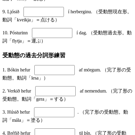
9. Ljósið
í herberginu. （受動態現在形。
動詞「kveikja」＝点ける）
10. Pósturinn
í dag. （受動態過去形。動
詞「flytja」＝運ぶ）
受動態の過去分詞形練習
1. Bókin hefur
af mörgum. （完了形の受
動態。動詞「lesa」）
2. Verkið hefur
af nemendum. （完了形の
受動態。動詞「gera」＝する）
3. Húsið hefur
. （完了形の受動態。動
詞「mála」＝塗る）
4. Bréfið hefur
til þín. （完了形の受動