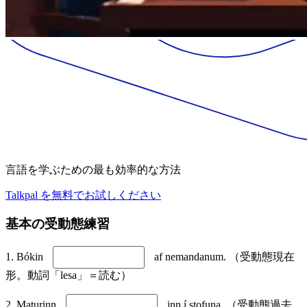
言語を学ぶための最も効率的な方法
Talkpal を無料でお試しください
基本の受動態練習
1. Bókin
af nemandanum. （受動態現在
形。動詞「lesa」＝読む）
2. Maturinn
inn í stofuna. （受動態過去