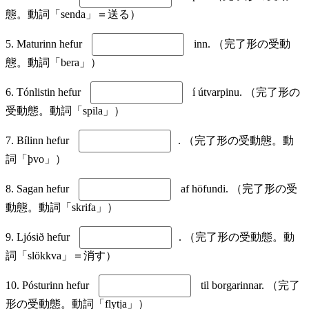
態。動詞「senda」＝送る）
5. Maturinn hefur
inn. （完了形の受動
態。動詞「bera」）
6. Tónlistin hefur
í útvarpinu. （完了形の
受動態。動詞「spila」）
7. Bílinn hefur
. （完了形の受動態。動
詞「þvo」）
8. Sagan hefur
af höfundi. （完了形の受
動態。動詞「skrifa」）
9. Ljósið hefur
. （完了形の受動態。動
詞「slökkva」＝消す）
10. Pósturinn hefur
til borgarinnar. （完了
形の受動態。動詞「flytja」）