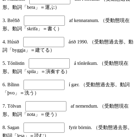
形。動詞「bera」＝運ぶ）
3. Bréfið
af kennaranum. （受動態現在
形。動詞「skrifa」＝書く）
4. Húsið
árið 1990. （受動態過去形。動
詞「byggja」＝建てる）
5. Tónlistin
á tónleikum. （受動態現在
形。動詞「spila」＝演奏する）
6. Bílinn
í gær. （受動態過去形。動詞
「þvo」＝洗う）
7. Tölvan
af nemendum. （受動態現在
形。動詞「nota」＝使う）
8. Sagan
fyrir börnin. （受動態過去形。
動詞「lesa」＝読む）