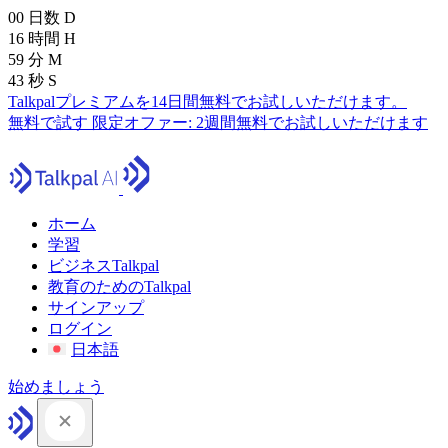
00
日数
D
16
時間
H
59
分
M
41
秒
S
Talkpalプレミアムを14日間無料でお試しいただけます。
無料で試す
限定オファー:
2週間無料でお試しいただけます
ホーム
学習
ビジネスTalkpal
教育のためのTalkpal
サインアップ
ログイン
日本語
始めましょう