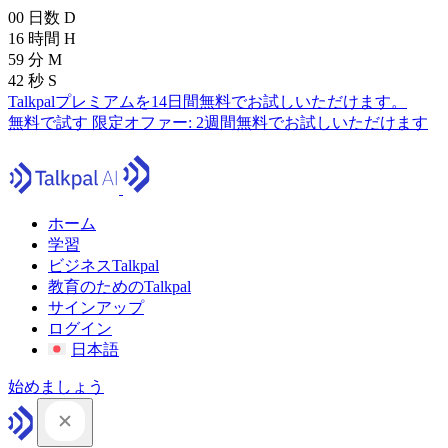
00
日数
D
16
時間
H
59
分
M
41
秒
S
Talkpalプレミアムを14日間無料でお試しいただけます。
無料で試す
限定オファー:
2週間無料でお試しいただけます
ホーム
学習
ビジネスTalkpal
教育のためのTalkpal
サインアップ
ログイン
日本語
始めましょう