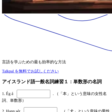
言語を学ぶための最も効率的な方法
Talkpal を無料でお試しください
アイスランド語一般名詞練習１：単数形の名詞
1. Ég á
. （「本」という意味の女性名
詞、単数形）
2. Hann sér
. （「犬」という意味の男性