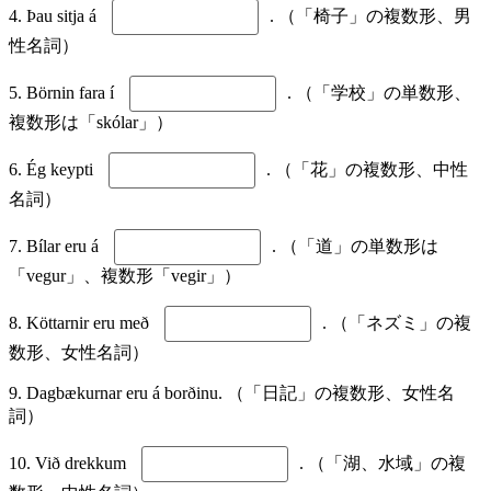
4. Þau sitja á
. （「椅子」の複数形、男
性名詞）
5. Börnin fara í
. （「学校」の単数形、
複数形は「skólar」）
6. Ég keypti
. （「花」の複数形、中性
名詞）
7. Bílar eru á
. （「道」の単数形は
「vegur」、複数形「vegir」）
8. Köttarnir eru með
. （「ネズミ」の複
数形、女性名詞）
9. Dagbækurnar eru á borðinu. （「日記」の複数形、女性名
詞）
10. Við drekkum
. （「湖、水域」の複