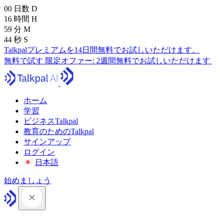
00
日数
D
16
時間
H
59
分
M
43
秒
S
Talkpalプレミアムを14日間無料でお試しいただけます。
無料で試す
限定オファー:
2週間無料でお試しいただけます
ホーム
学習
ビジネスTalkpal
教育のためのTalkpal
サインアップ
ログイン
日本語
始めましょう