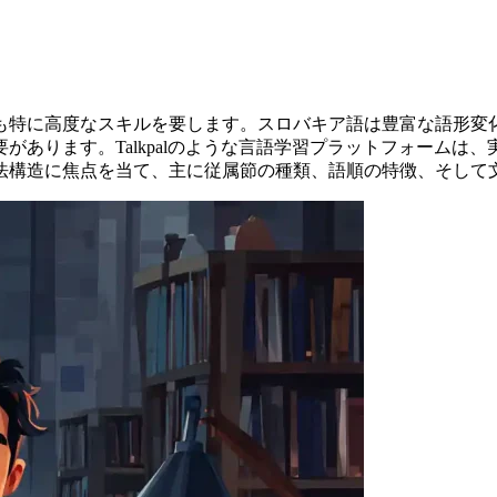
も特に高度なスキルを要します。スロバキア語は豊富な語形変
があります。Talkpalのような言語学習プラットフォームは
法構造に焦点を当て、主に従属節の種類、語順の特徴、そして