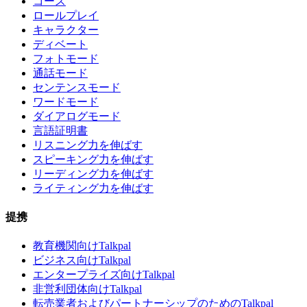
コース
ロールプレイ
キャラクター
ディベート
フォトモード
通話モード
センテンスモード
ワードモード
ダイアログモード
言語証明書
リスニング力を伸ばす
スピーキング力を伸ばす
リーディング力を伸ばす
ライティング力を伸ばす
提携
教育機関向けTalkpal
ビジネス向けTalkpal
エンタープライズ向けTalkpal
非営利団体向けTalkpal
転売業者およびパートナーシップのためのTalkpal