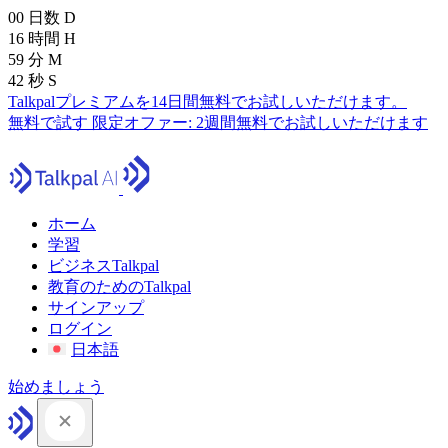
00
日数
D
16
時間
H
59
分
M
41
秒
S
Talkpalプレミアムを14日間無料でお試しいただけます。
無料で試す
限定オファー:
2週間無料でお試しいただけます
ホーム
学習
ビジネスTalkpal
教育のためのTalkpal
サインアップ
ログイン
日本語
始めましょう