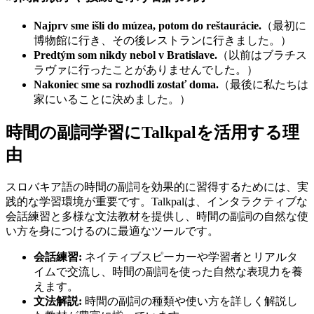
Najprv sme išli do múzea, potom do reštaurácie.
（最初に
博物館に行き、その後レストランに行きました。）
Predtým som nikdy nebol v Bratislave.
（以前はブラチス
ラヴァに行ったことがありませんでした。）
Nakoniec sme sa rozhodli zostať doma.
（最後に私たちは
家にいることに決めました。）
時間の副詞学習にTalkpalを活用する理
由
スロバキア語の時間の副詞を効果的に習得するためには、実
践的な学習環境が重要です。Talkpalは、インタラクティブな
会話練習と多様な文法教材を提供し、時間の副詞の自然な使
い方を身につけるのに最適なツールです。
会話練習:
ネイティブスピーカーや学習者とリアルタ
イムで交流し、時間の副詞を使った自然な表現力を養
えます。
文法解説:
時間の副詞の種類や使い方を詳しく解説し