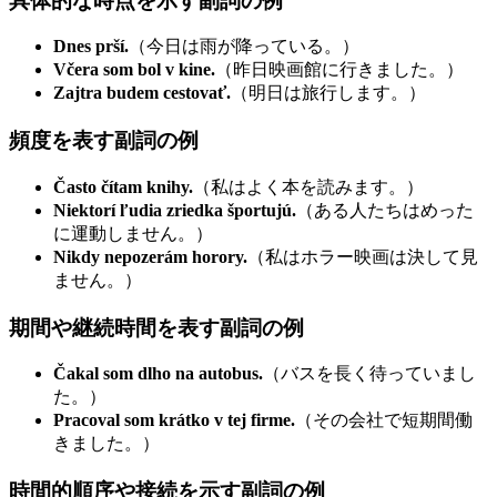
具体的な時点を示す副詞の例
Dnes prší.
（今日は雨が降っている。）
Včera som bol v kine.
（昨日映画館に行きました。）
Zajtra budem cestovať.
（明日は旅行します。）
頻度を表す副詞の例
Často čítam knihy.
（私はよく本を読みます。）
Niektorí ľudia zriedka športujú.
（ある人たちはめった
に運動しません。）
Nikdy nepozerám horory.
（私はホラー映画は決して見
ません。）
期間や継続時間を表す副詞の例
Čakal som dlho na autobus.
（バスを長く待っていまし
た。）
Pracoval som krátko v tej firme.
（その会社で短期間働
きました。）
時間的順序や接続を示す副詞の例