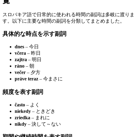
覧
スロバキア語で日常的に使われる時間の副詞は多岐に渡りま
す。以下に主要な時間の副詞を分類してまとめました。
具体的な時点を示す副詞
dnes
– 今日
včera
– 昨日
zajtra
– 明日
ráno
– 朝
večer
– 夕方
práve teraz
– 今まさに
頻度を表す副詞
často
– よく
niekedy
– ときどき
zriedka
– まれに
nikdy
– 決して～ない
期間や継続時間を表す副詞