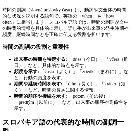
時間の副詞（slovné príslovky času）は、動詞や文全体の時間
的な状況を説明する語句で、英語の「when」や「how
often」に相当します。スロバキア語では、時間の副詞が文中
の時間的情報を具体的に示し、話し手が出来事の発生時期や
頻度、継続時間などを正確に伝える役割を担います。
時間の副詞の役割と重要性
出来事の時期を特定する:
「dnes（今日）」「včera（昨
日）」など、具体的な時点を示す。
頻度を示す:
「často（よく）」「zriedka（まれに）」な
ど、行動の頻度を表す。
期間や継続時間を表す:
「dlho（長く）」「krátko（短
く）」など、時間の長さに関する情報。
時間的順序や接続を示す:
「potom（その後）」
「predtým（以前に）」など、出来事の順序や関係性を
示す。
スロバキア語の代表的な時間の副詞一