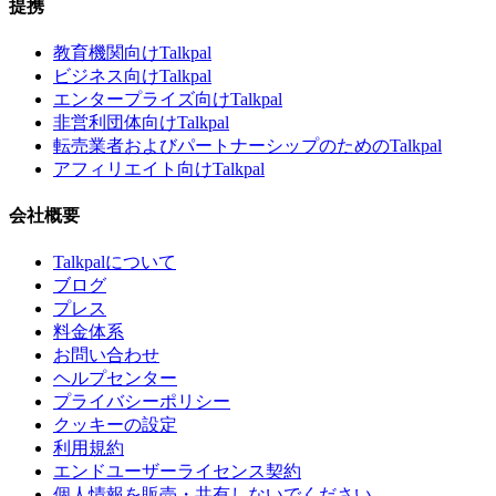
提携
教育機関向けTalkpal
ビジネス向けTalkpal
エンタープライズ向けTalkpal
非営利団体向けTalkpal
転売業者およびパートナーシップのためのTalkpal
アフィリエイト向けTalkpal
会社概要
Talkpalについて
ブログ
プレス
料金体系
お問い合わせ
ヘルプセンター
プライバシーポリシー
クッキーの設定
利用規約
エンドユーザーライセンス契約
個人情報を販売・共有しないでください