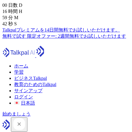
00
日数
D
16
時間
H
59
分
M
41
秒
S
Talkpalプレミアムを14日間無料でお試しいただけます。
無料で試す
限定オファー:
2週間無料でお試しいただけます
ホーム
学習
ビジネスTalkpal
教育のためのTalkpal
サインアップ
ログイン
日本語
始めましょう