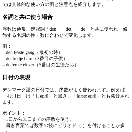
では具体的な使い方の例と注意点を紹介します。
名詞と共に使う場合
序数は通常、定冠詞「den」「det」「de」と共に使われ、修
飾する名詞の性・数に合わせて変化します。
例：
– den første gang（最初の時）
– det tredje barn（3番目の子供）
– de femte elever（5番目の生徒たち）
日付の表現
デンマーク語の日付では、序数がよく使われます。例えば、
「4月1日」は「1. april」と書き、「første april」とも発音され
ます。
ポイント：
– 1日から31日までの序数を使う。
– 書き言葉では数字の後にピリオド（.）を付けることが多
い。