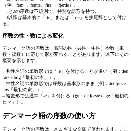
（例：fem → femte、fire → fjerde）。
– 1と2の序数は不規則で、特別な語形を持つ。
– 3以降は基本的に「-te」または「-de」を接尾辞として付け
る。
序数の性・数による変化
デンマーク語の序数は、名詞の性（共性・中性）や数（単
数・複数）に応じて形が変わることがあります。以下にその
概要を示します。
– 共性名詞の単数形では「-e」を付けることが多い（例：den
første bog「最初の本」）。
– 中性名詞の単数形では序数は基本形のまま（例：det første
hus「最初の家」）。
– 複数形では通常「-e」を付ける（例：de første dage「最初の
日々」）。
デンマーク語の序数の使い方
デンマーク語の序数は、さまざまな文脈で使われます。ここ