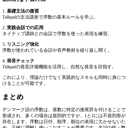
1.
基礎文法の復習
Talkpalの文法講座で序数の基本ルールを学ぶ。
2.
実践会話での応用
ネイティブ講師との会話で序数を使った表現を練習。
3.
リスニング強化
序数が使われている会話や音声教材を繰り返し聞く。
4.
発音チェック
Talkpalの発音評価機能を活用し、自然な発音を目指す。
これにより、理論だけでなく実践的なスキルも同時に身につ
けることが可能です。
まとめ
デンマーク語の序数は、基数に特定の接尾辞を付けることで
形成され、多くの場合は規則的ですが、1と2には不規則形が
存在します。序数は日付、順序、順位の表現に欠かせないた
め、正確に理解し使いこなすことが重要です。名詞の性・数