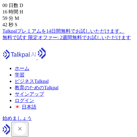
00
日数
D
16
時間
H
59
分
M
41
秒
S
Talkpalプレミアムを14日間無料でお試しいただけます。
無料で試す
限定オファー:
2週間無料でお試しいただけます
ホーム
学習
ビジネスTalkpal
教育のためのTalkpal
サインアップ
ログイン
日本語
始めましょう