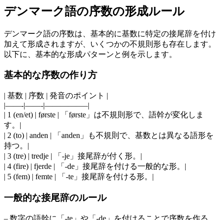
デンマーク語の序数の形成ルール
デンマーク語の序数は、基本的に基数に特定の接尾辞を付け
加えて形成されますが、いくつかの不規則形も存在します。
以下に、基本的な形成パターンと例を示します。
基本的な序数の作り方
| 基数 | 序数 | 発音のポイント |
|——-|——-|—————–|
| 1 (en/et) | første | 「første」は不規則形で、語幹が変化しま
す。|
| 2 (to) | anden | 「anden」も不規則で、基数とは異なる語形を
持つ。|
| 3 (tre) | tredje | 「-je」接尾辞が付く形。|
| 4 (fire) | fjerde | 「-de」接尾辞を付ける一般的な形。|
| 5 (fem) | femte | 「-te」接尾辞を付ける形。|
一般的な接尾辞のルール
– 数字の語幹に「-te」や「-de」を付けることで序数を作る