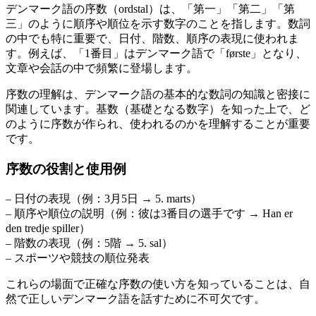
デンマーク語の序数（ordstal）は、「第一」「第二」「第
三」のように順序や順位を示す数字のことを指します。数詞
の中でも特に重要で、日付、階数、順序の表現に使われま
す。例えば、「1番目」はデンマーク語で「første」となり、
文章や会話の中で頻繁に登場します。
序数の理解は、デンマーク語の基本的な数詞の知識と密接に
関連しています。基数（基礎となる数字）を知った上で、ど
のように序数が作られ、使われるのかを理解することが重要
です。
序数の役割と使用例
– 日付の表現（例：3月5日 → 5. marts）
– 順序や順位の説明（例：彼は3番目の選手です → Han er
den tredje spiller）
– 階数の表現（例：5階 → 5. sal）
– スポーツや競技の順位発表
これらの場面で正確な序数の使い方を知っていることは、自
然で正しいデンマーク語を話すために不可欠です。