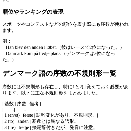
順位やランキングの表現
スポーツやコンテストなどの順位を表す際にも序数が使われ
ます。
例：
– Han blev den anden i løbet.（彼はレースで2位になった。）
– Danmark kom på tredje plads.（デンマークは3位になっ
た。）
デンマーク語の序数の不規則形一覧
序数には不規則形も存在し、特に1と2は覚えておく必要があ
ります。以下に主な不規則形をまとめました。
| 基数 | 序数 | 備考 |
|——-|——-|——-|
| 1 (en/et) | første | 語幹変化があり、不規則形。|
| 2 (to) | anden | 基数とは異なる語形。|
| 3 (tre) | tredje | 接尾辞付きだが、発音に注意。|