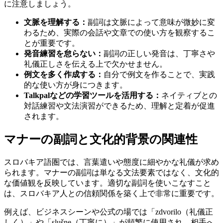
に注意しましょう。
文脈を理解する：
副詞は文脈によって意味が微妙に変
わるため、実際の会話や文章での使い方を観察するこ
とが重要です。
発音練習を怠らない：
副詞の正しい発音は、丁寧さや
礼儀正しさを伝える上で欠かせません。
例文を多く作成する：
自分で例文を作ることで、実践
的な使い方が身につきます。
Talkpalなどの学習ツールを活用する：
ネイティブとの
対話練習や文法演習ができるため、理解と定着が促進
されます。
マナーの副詞と文化的背景の関連性
スロバキア語圏では、言葉遣いや態度に細やかな礼儀が求め
られます。マナーの副詞は単なる文法要素ではなく、文化的
な価値観を反映しています。適切な副詞を使いこなすこと
は、スロバキア人との信頼関係を築く上で非常に重要です。
例えば、ビジネスシーンや公式の場では「zdvorilo（礼儀正
しく）」や「slušne（丁寧に）」が頻繁に使用され、相手へ