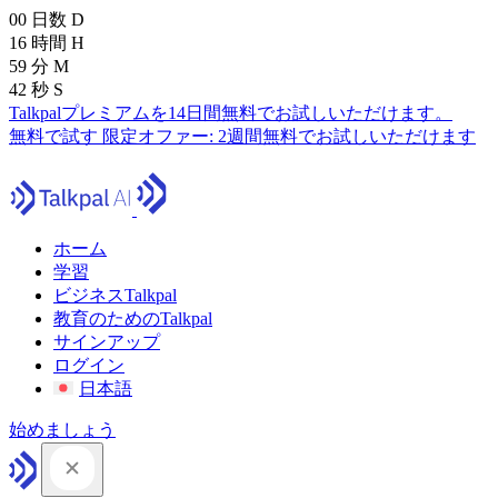
00
日数
D
16
時間
H
59
分
M
41
秒
S
Talkpalプレミアムを14日間無料でお試しいただけます。
無料で試す
限定オファー:
2週間無料でお試しいただけます
ホーム
学習
ビジネスTalkpal
教育のためのTalkpal
サインアップ
ログイン
日本語
始めましょう