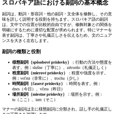
スロバキア語における副詞の基本概念
副詞は、動詞・形容詞・他の副詞・文全体を修飾し、その意
味を詳しく説明する役割を持ちます。スロバキア語の副詞
は、文中での位置が比較的自由ですが、修飾対象との関係を
明確にするために適切な配置が求められます。特にマナーを
表す副詞は、丁寧さや礼儀正しさを伝えるため、文のニュア
ンスを大きく左右します。
副詞の種類と役割
様態副詞（spôsobové príslovky）
：行動の方法や態度を
表す。例：slušne（丁寧に）、zdvorilo（礼儀正しく）
程度副詞（mierové príslovky）
：程度や強度を示す。
例：veľmi（非常に）、trochu（少し）
時間副詞（časové príslovky）
：時間を表す。例：
dnes（今日）、včera（昨日）
場所副詞（miestne príslovky）
：場所を示す。例：
tu（ここ）、tam（そこ）
マナーの副詞は主に様態副詞に分類され、話し手の礼儀正し