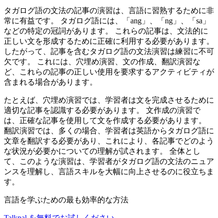
タガログ語の文法の記事の演習は、言語に習熟するために非
常に有益です。 タガログ語には、「ang」、「ng」、「sa」
などの特定の冠詞があります。 これらの記事は、文法的に
正しい文を形成するために正確に利用する必要があります。
したがって、記事を含むタガログ語の文法演習は練習に不可
欠です。 これには、穴埋め演習、文の作成、翻訳演習な
ど、これらの記事の正しい使用を要求するアクティビティが
含まれる場合があります。
たとえば、穴埋め演習では、学習者は文を完成させるために
適切な記事を認識する必要があります。 文作成の演習で
は、正確な記事を使用して文を作成する必要があります。
翻訳演習では、多くの場合、学習者は英語からタガログ語に
文章を翻訳する必要があり、これにより、各記事でどのよう
な状況が必要かについての理解が試されます。 全体とし
て、このような演習は、学習者がタガログ語の文法のニュア
ンスを理解し、言語スキルを大幅に向上させるのに役立ちま
す。
言語を学ぶための最も効率的な方法
Talkpal を無料でお試しください