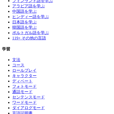
フィンランド語を学ぶ
アラビア語を学ぶ
中国語を学ぶ
ヒンディー語を学ぶ
日本語を学ぶ
韓国語を学ぶ
ポルトガル語を学ぶ
119+ その他の言語
学習
文法
コース
ロールプレイ
キャラクター
ディベート
フォトモード
通話モード
センテンスモード
ワードモード
ダイアログモード
言語証明書