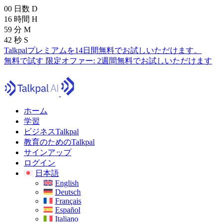
00
日数
D
16
時間
H
59
分
M
41
秒
S
Talkpalプレミアムを14日間無料でお試しいただけます。
無料で試す
限定オファー:
2週間無料でお試しいただけます
ホーム
学習
ビジネスTalkpal
教育のためのTalkpal
サインアップ
ログイン
日本語
English
Deutsch
Français
Español
Italiano